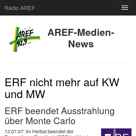
Radio AREF
Toggl
AREF-Medien-
News
ERF nicht mehr auf KW
und MW
ERF beendet Ausstrahlung
über Monte Carlo
13.07.07: Im Herbst beendet der