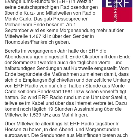
Evangeliums-Rundfunk (ERF) in Wetzlar
seine deutschsprachigen Radiosendungen
über die Kurz- und Mittelwellen von Radio
Monte Carlo. Das gab Pressesprecher
Michael vom Ende bekannt. Ab 1.
September wird es keine Morgensendung mehr auf der
Mittelwelle 1.467 kHz über den Sender in
Roumoules/Frankreich geben.
Bereits im vergangenen Jahr hatte der ERF die
Abendsendungen eingestellt. Ende Oktober mit dem Ende
der Sommerzeit werden auch die täglichen viertel- und
halbstündigen Sendungen auf Kurzwelle eingestellt. Vom
Ende begründete die Maßnahmen zum einen damit, dass
sich die Empfangsmöglichkeiten und der zeitliche Umfang
von ERF Radio von nur einer halben Stunde aus Monte
Carlo seit dem Sendestart 1961 inzwischen vervielfältigt
hätten. So wird ERF Radio rund um die Uhr über Satellit,
teilweise im Kabel und über das Internet verbreitet. Dazu
kommt noch täglich 19 Stunden Ausstrahlung über die
Mittelwelle 1.539 kHz aus Mainflingen.
Über Mittelwelle allerdings ist ERF Radio tagsüber in
Hessen zu hören, in den Abend- und Morgenstunden
europaweit. Die Sendungen aus Mainflingen bieten auch