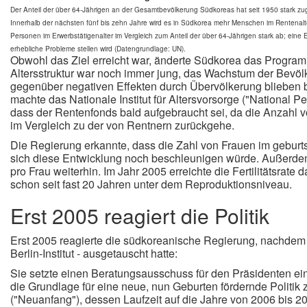
Der Anteil der über 64-Jährigen an der Gesamtbevölkerung Südkoreas hat seit 1950 stark 
Innerhalb der nächsten fünf bis zehn Jahre wird es in Südkorea mehr Menschen im Rentenalter 
Personen im Erwerbstätigenalter im Vergleich zum Anteil der über 64-Jährigen stark ab; eine
erhebliche Probleme stellen wird (Datengrundlage: UN).
Obwohl das Ziel erreicht war, änderte Südkorea das Program
Altersstruktur war noch immer jung, das Wachstum der Bevöl
gegenüber negativen Effekten durch Übervölkerung blieben 
machte das Nationale Institut für Altersvorsorge ("National P
dass der Rentenfonds bald aufgebraucht sei, da die Anzahl 
im Vergleich zu der von Rentnern zurückgehe.
Die Regierung erkannte, dass die Zahl von Frauen im gebur
sich diese Entwicklung noch beschleunigen würde. Außerdem 
pro Frau weiterhin. Im Jahr 2005 erreichte die Fertilitätsrate d
schon seit fast 20 Jahren unter dem Reproduktionsniveau.
Erst 2005 reagiert die Politik
Erst 2005 reagierte die südkoreanische Regierung, nachdem 
Berlin-Institut - ausgetauscht hatte:
Sie setzte einen Beratungsausschuss für den Präsidenten ei
die Grundlage für eine neue, nun Geburten fördernde Politik 
("Neuanfang"), dessen Laufzeit auf die Jahre von 2006 bis 201