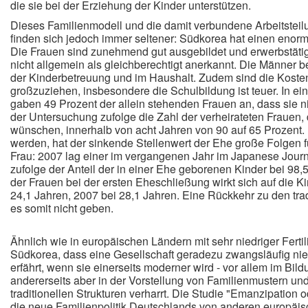
die sie bei der Erziehung der Kinder unterstützen.
Dieses Familienmodell und die damit verbundene Arbeitstei
finden sich jedoch immer seltener: Südkorea hat einen enor
Die Frauen sind zunehmend gut ausgebildet und erwerbstätig
nicht allgemein als gleichberechtigt anerkannt. Die Männer 
der Kinderbetreuung und im Haushalt. Zudem sind die Koste
großzuziehen, insbesondere die Schulbildung ist teuer. In 
gaben 49 Prozent der allein stehenden Frauen an, dass sie nic
der Untersuchung zufolge die Zahl der verheirateten Frauen,
wünschen, innerhalb von acht Jahren von 90 auf 65 Prozent. 
werden, hat der sinkende Stellenwert der Ehe große Folgen fü
Frau: 2007 lag einer im vergangenen Jahr im Japanese Journa
zufolge der Anteil der in einer Ehe geborenen Kinder bei 98,
der Frauen bei der ersten Eheschließung wirkt sich auf die K
24,1 Jahren, 2007 bei 28,1 Jahren. Eine Rückkehr zu den trad
es somit nicht geben.
Ähnlich wie in europäischen Ländern mit sehr niedriger Fertilit
Südkorea, dass eine Gesellschaft geradezu zwangsläufig ni
erfährt, wenn sie einerseits moderner wird - vor allem im Bild
andererseits aber in der Vorstellung von Familienmustern und
traditionellen Strukturen verharrt. Die Studie "Emanzipation
die neue Familienpolitik Deutschlands von anderen europäis