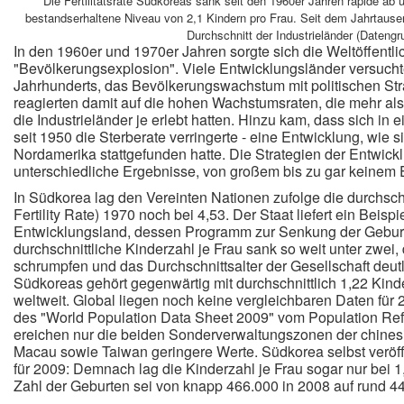
Die Fertilitätsrate Südkoreas sank seit den 1960er Jahren rapide ab 
bestandserhaltene Niveau von 2,1 Kindern pro Frau. Seit dem Jahrtausen
Durchschnitt der Industrieländer (Datengr
In den 1960er und 1970er Jahren sorgte sich die Weltöffentli
"Bevölkerungsexplosion". Viele Entwicklungsländer versuchte
Jahrhunderts, das Bevölkerungswachstum mit politischen Str
reagierten damit auf die hohen Wachstumsraten, die mehr al
die Industrieländer je erlebt hatten. Hinzu kam, dass sich in
seit 1950 die Sterberate verringerte - eine Entwicklung, wie
Nordamerika stattgefunden hatte. Die Strategien der Entwickl
unterschiedliche Ergebnisse, von großem bis zu gar keinem E
In Südkorea lag den Vereinten Nationen zufolge die durchschn
Fertility Rate) 1970 noch bei 4,53. Der Staat liefert ein Beisp
Entwicklungsland, dessen Programm zur Senkung der Geburte
durchschnittliche Kinderzahl je Frau sank so weit unter zwei,
schrumpfen und das Durchschnittsalter der Gesellschaft deutl
Südkoreas gehört gegenwärtig mit durchschnittlich 1,22 Kind
weltweit. Global liegen noch keine vergleichbaren Daten für
des "World Population Data Sheet 2009" vom Population Re
ereichen nur die beiden Sonderverwaltungszonen der chine
Macau sowie Taiwan geringere Werte. Südkorea selbst veröf
für 2009: Demnach lag die Kinderzahl je Frau sogar nur bei 1
Zahl der Geburten sei von knapp 466.000 in 2008 auf rund 4