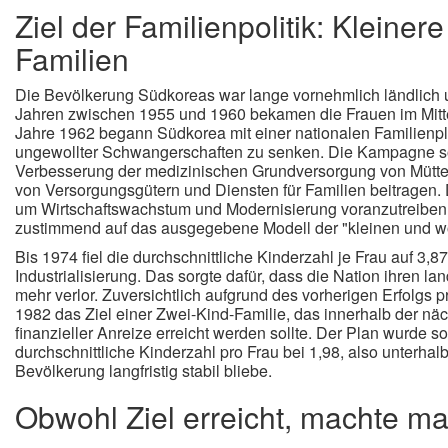
Ziel der Familienpolitik: Klein
Familien
Die Bevölkerung Südkoreas war lange vornehmlich ländlich u
Jahren zwischen 1955 und 1960 bekamen die Frauen im Mittel
Jahre 1962 begann Südkorea mit einer nationalen Familien
ungewollter Schwangerschaften zu senken. Die Kampagne sol
Verbesserung der medizinischen Grundversorgung von Mütter
von Versorgungsgütern und Diensten für Familien beitragen. 
um Wirtschaftswachstum und Modernisierung voranzutreiben.
zustimmend auf das ausgegebene Modell der "kleinen und w
Bis 1974 fiel die durchschnittliche Kinderzahl je Frau auf 3,87
Industrialisierung. Das sorgte dafür, dass die Nation ihren l
mehr verlor. Zuversichtlich aufgrund des vorherigen Erfolgs 
1982 das Ziel einer Zwei-Kind-Familie, das innerhalb der nä
finanzieller Anreize erreicht werden sollte. Der Plan wurde so
durchschnittliche Kinderzahl pro Frau bei 1,98, also unterha
Bevölkerung langfristig stabil bliebe.
Obwohl Ziel erreicht, machte ma