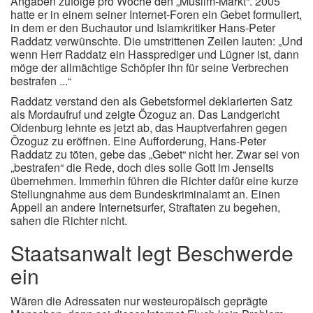
Angaben zufolge pro Woche den „Muslim-Markt“. 2005
hatte er in einem seiner Internet-Foren ein Gebet formuliert,
in dem er den Buchautor und Islamkritiker Hans-Peter
Raddatz verwünschte. Die umstrittenen Zeilen lauten: „Und
wenn Herr Raddatz ein Hassprediger und Lügner ist, dann
möge der allmächtige Schöpfer ihn für seine Verbrechen
bestrafen ...“
Raddatz verstand den als Gebetsformel deklarierten Satz
als Mordaufruf und zeigte Özoguz an. Das Landgericht
Oldenburg lehnte es jetzt ab, das Hauptverfahren gegen
Özoguz zu eröffnen. Eine Aufforderung, Hans-Peter
Raddatz zu töten, gebe das „Gebet“ nicht her. Zwar sei von
„bestrafen“ die Rede, doch dies solle Gott im Jenseits
übernehmen. Immerhin führen die Richter dafür eine kurze
Stellungnahme aus dem Bundeskriminalamt an. Einen
Appell an andere Internetsurfer, Straftaten zu begehen,
sahen die Richter nicht.
Staatsanwalt legt Beschwerde
ein
Wären die Adressaten nur westeuropäisch geprägte