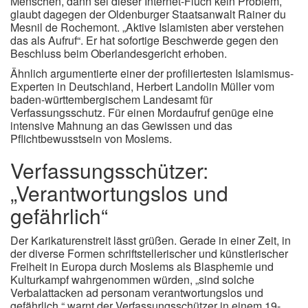
Menschen, dann sei dieser Internet-Fluch kein Problem,
glaubt dagegen der Oldenburger Staatsanwalt Rainer du
Mesnil de Rochemont. „Aktive Islamisten aber verstehen
das als Aufruf“. Er hat sofortige Beschwerde gegen den
Beschluss beim Oberlandesgericht erhoben.
Ähnlich argumentierte einer der profiliertesten Islamismus-
Experten in Deutschland, Herbert Landolin Müller vom
baden-württembergischem Landesamt für
Verfassungsschutz. Für einen Mordaufruf genüge eine
intensive Mahnung an das Gewissen und das
Pflichtbewusstsein von Moslems.
Verfassungsschützer:
„Verantwortungslos und
gefährlich“
Der Karikaturenstreit lässt grüßen. Gerade in einer Zeit, in
der diverse Formen schriftstellerischer und künstlerischer
Freiheit in Europa durch Moslems als Blasphemie und
Kulturkampf wahrgenommen würden, „sind solche
Verbalattacken ad personam verantwortungslos und
gefährlich,“ warnt der Verfassungsschützer in einem 19-