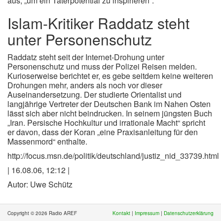
aus, „um ein Täterpotential zu inspirieren“.
Islam-Kritiker Raddatz steht
unter Personenschutz
Raddatz steht seit der Internet-Drohung unter
Personenschutz und muss der Polizei Reisen melden.
Kurioserweise berichtet er, es gebe seitdem keine weiteren
Drohungen mehr, anders als noch vor dieser
Auseinandersetzung. Der studierte Orientalist und
langjährige Vertreter der Deutschen Bank im Nahen Osten
lässt sich aber nicht beindrucken. In seinem jüngsten Buch
„Iran. Persische Hochkultur und irrationale Macht“ spricht
er davon, dass der Koran „eine Praxisanleitung für den
Massenmord“ enthalte.
http://focus.msn.de/politik/deutschland/justiz_nid_33739.html
| 16.08.06, 12:12 |
Autor: Uwe Schütz
Copyright © 2026 Radio AREF
Kontakt
|
Impressum
|
Datenschutzerklärung