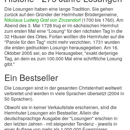
Die Losungen haben eine lange Tradition. Sie gehen
zurück auf den Gründer der Herrnhuter Brüdergemeine,
Nikolaus Ludwig Graf von Zinzendorf
(1700 bis 1760). Am
Abend des 3. Mai 1728 trug er im sächsischen Herrnhut
zum ersten Mal eine "Losung" für den nächsten Tag in die
32 Häuser des Ortes. Fortan wollten die Herrnhuter auf die
"Parole für den Tag" nicht mehr verzichten. 1731 wurden
die ersten gedruckten Losungn herausgegeben. Am 16.
Oktober 2005 sei, so die Herausgeber, "exakt derjenige
Tag, an dem es zum 100.000 Mal eine schriftliche Losung
gibt."
Ein Bestseller
Die Losungen sind in der gesamten Christenheit weltweit
verbreitet und werden in viele Sprachen übersetzt (2004 in
50 Sprachen).
Obwohl sie in keiner Verkaufsliste erscheinen, sind die
Herrnhuter Losungen ein Bestseller. Allein die
deutschsprachige Ausgabe der "Losungen" erschien in
den letzten Jahren - mit steigender Tendenz - jeweils in
einer Auflage von mehr als 1.000.000 Exemplaren.