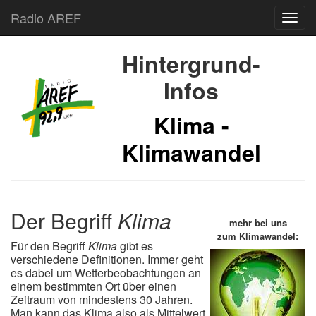
Radio AREF
Toggl
Hintergrund-
Infos
Klima -
Klimawandel
Der Begriff
Klima
mehr bei uns
zum Klimawandel:
Für den Begriff
Klima
gibt es
verschiedene Definitionen. Immer geht
es dabei um Wetterbeobachtungen an
einem bestimmten Ort über einen
Zeitraum von mindestens 30 Jahren.
Man kann das Klima also als Mittelwert