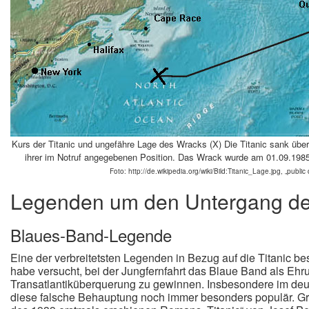
Kurs der Titanic und ungefähre Lage des Wracks (X) Die Titanic sank übe
ihrer im Notruf angegebenen Position. Das Wrack wurde am 01.09.1985
Foto: http://de.wikipedia.org/wiki/Bild:Titanic_Lage.jpg, „public
Legenden um den Untergang der
Blaues-Band-Legende
Eine der verbreitetsten Legenden in Bezug auf die Titanic bes
habe versucht, bei der Jungfernfahrt das Blaue Band als Ehru
Transatlantiküberquerung zu gewinnen. Insbesondere im deu
diese falsche Behauptung noch immer besonders populär. Grun