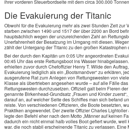
ihrer vorderen Steuerbordseite mit dem circa 300.000 Tonne
Die Evakuierung der Titanic
Obwohl für die Evakuierung mehr als zwei Stunden Zeit zur 
starben zwischen 1490 und 1517 der über 2200 an Bord befi
hauptsächlich wegen der unzureichenden Zahl an Rettungsb
Unerfahrenheit der Besatzung im Umgang mit diesen. Wegen
zählt der Untergang der Titanic zu den großen Katastrophen 
Bei der durch den Kapitän um 0:05 Uhr angeordneten Evaku
00:45 Uhr das erste Rettungsboot ins Wasser hinabgelassen.
erhielten zuvor durch Chefoffizier Henry T. Wilde den Auftra
Evakuierung lediglich als ein „Bootsmanöver“ zu erklären, j
ausgerufene Rat zum Anlegen von Rettungswesten von viele
Klasse als übertrieben angesehen wurde – auf alle Fälle da
Rettungswesten durchzusetzen. Offiziell galt beim Fieren de
genannte Birkenhead-Grundsatz „Frauen und Kinder zuerst“,
darauf an, auf welcher Seite des Schiffes man sich befand u
reiste. Von verschiedenen Offizieren, die Boote besetzten, w
Praktiken angewendet. Der zweite Offizier Charles Lightoller
legte den Befehl eher nach dem Motto „Männer auf keinen Fal
dadurch ein nicht einmal halb volles Boot gefiert wurde, weil 
war, die noch stabil erscheinende Titanic zu verlassen. Eine M