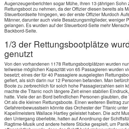
Augenzeugenberichten sogar Mühe, ihren 13-jährigen Sohn zu
Rettungsboot zu nehmen, da der Offizier diesen bereits als 
Steuerbordseite hingegen, wo der erste Offizier Murdoch Aufsi
Männer, darunter auch viele Besatzungsmitglieder, weniger P
gelangen. Es wurden auf der Steuerbord-Seite mehr Menschen
Backbord-Seite.
1/3 der Rettungsbootplätze wurd
genutzt
Von den vorhandenen 1178 Rettungsbootplätzen wurden nur 7
teilweise möglichen Kapazität von 65 Passagieren wurden vie
besetzt; eines der für 40 Passagiere ausgelegten Rettungsbo
gefiert, als sich darin nur 12 Personen befanden. Man befürc
Boote zu zerbrechlich für solch hohe Passagierzahlen sein
machte die Titanic noch längere Zeit einen stabilen Eindruck
hatte. Viele der an Bord befindlichen Personen glaubten, die T
Ort als die kleinen Rettungsboote. Einen weiteren Beitrag 
Gefahrenbewusstsein könnte das Orchester der Titanic unter
Kapellmeisters Wallace Hartley geleistet haben. Die acht Mu
den Untergang überlebte, hatten auf Anordnung der Schiffsf
Ragtime-Musik und andere heitere Stücke gespielt, um Panik 