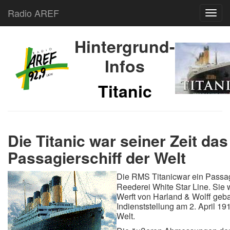
Radio AREF
Toggl
Hintergrund-
Infos
Titanic
Die Titanic war seiner Zeit das
Passagierschiff der Welt
Die RMS Titanicwar ein Passagi
Reederei White Star Line. Sie w
Werft von Harland & Wolff geba
Indienststellung am 2. April 19
Welt.