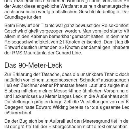
des 1939 erstmals erschienen Romans „Titanic“ von Josef Pe
der Autor diese angebliche Wettfahrt aus rein dramaturgisch
auch ansonsten wenig realistischen Geschichte beifügte. D
Grundlage für den
Beim Entwurf der Titanic war ganz bewusst der Reisekomfort
Geschwindigkeit vorgezogen worden. Man vermied starke Vibr
allem in den Kabinen bemerkbar gemacht hätten, in dem man 
Reisegeschwindigkeit von 21 Knoten entschied. Damit lag die
Entwurf deutlich unter den 25 Knoten der damaligen Inhaber
der RMS Mauretania der Cunard Line.
Das 90-Meter-Leck
Zur Erklärung der Tatsache, dass die unsinkbare Titanic do
natürlich von einem „angemessenen Schaden“ ausgegangen
ließ ein Zeichner seiner Phantasie freien Lauf und zeigte in e
Eisberg mit einem einer Messerklinge ähnlichen Vorsprung e
und lückenloses 90 Meter langes Leck in die Außenhaut schli
Darstellungen prägten lange Zeit die Vorstellungen von der K
Dagegen hatte Edward Wilding bereits 1912 als gesamte Lec
m² berechnet.
Da der Bug sich beim Aufprall auf den Meeresgrund tief in d
ist der größte Teil der Eisbergschäden nicht direkt einsehbar.