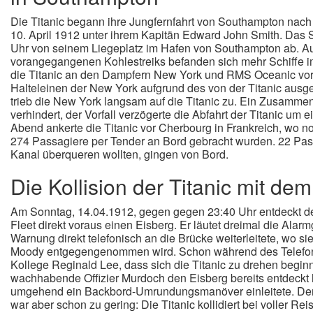
Die Titanic begann ihre Jungfernfahrt von Southampton nac
10. April 1912 unter ihrem Kapitän Edward John Smith. Das S
Uhr von seinem Liegeplatz im Hafen von Southampton ab. A
vorangegangenen Kohlestreiks befanden sich mehr Schiffe im
die Titanic an den Dampfern New York und RMS Oceanic vorbe
Halteleinen der New York aufgrund des von der Titanic aus
trieb die New York langsam auf die Titanic zu. Ein Zusamm
verhindert, der Vorfall verzögerte die Abfahrt der Titanic um
Abend ankerte die Titanic vor Cherbourg in Frankreich, wo n
274 Passagiere per Tender an Bord gebracht wurden. 22 Pass
Kanal überqueren wollten, gingen von Bord.
Die Kollision der Titanic mit de
Am Sonntag, 14.04.1912, gegen gegen 23:40 Uhr entdeckt d
Fleet direkt voraus einen Eisberg. Er läutet dreimal die Alarm
Warnung direkt telefonisch an die Brücke weiterleitete, wo sie
Moody entgegengenommen wird. Schon während des Telefon
Kollege Reginald Lee, dass sich die Titanic zu drehen beginn
wachhabende Offizier Murdoch den Eisberg bereits entdeck
umgehend ein Backbord-Umrundungsmanöver einleitete. De
war aber schon zu gering: Die Titanic kollidiert bei voller Re