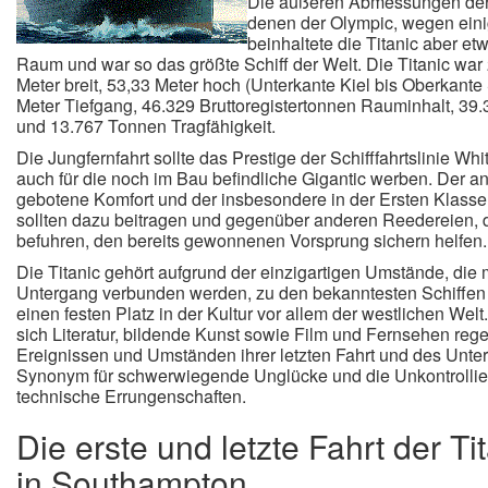
Die äußeren Abmessungen der 
denen der Olympic, wegen eini
beinhaltete die Titanic aber 
Raum und war so das größte Schiff der Welt. Die Titanic war
Meter breit, 53,33 Meter hoch (Unterkante Kiel bis Oberkante 
Meter Tiefgang, 46.329 Bruttoregistertonnen Rauminhalt, 3
und 13.767 Tonnen Tragfähigkeit.
Die Jungfernfahrt sollte das Prestige der Schifffahrtslinie Wh
auch für die noch im Bau befindliche Gigantic werben. Der an
gebotene Komfort und der insbesondere in der Ersten Klass
sollten dazu beitragen und gegenüber anderen Reedereien, d
befuhren, den bereits gewonnenen Vorsprung sichern helfen.
Die Titanic gehört aufgrund der einzigartigen Umstände, die m
Untergang verbunden werden, zu den bekanntesten Schiffen 
einen festen Platz in der Kultur vor allem der westlichen Welt
sich Literatur, bildende Kunst sowie Film und Fernsehen reg
Ereignissen und Umständen ihrer letzten Fahrt und des Unter
Synonym für schwerwiegende Unglücke und die Unkontrollier
technische Errungenschaften.
Die erste und letzte Fahrt der T
in Southampton