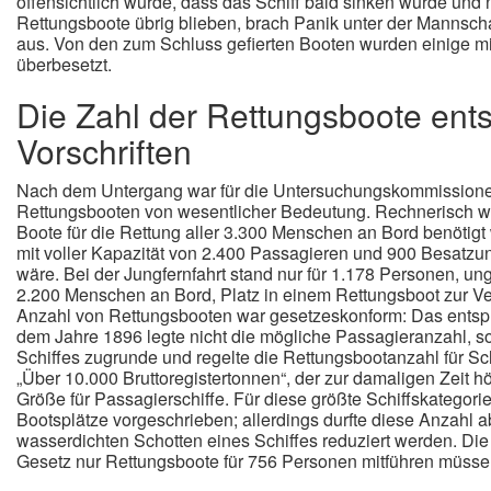
offensichtlich wurde, dass das Schiff bald sinken würde und
Rettungsboote übrig blieben, brach Panik unter der Mannsch
aus. Von den zum Schluss gefierten Booten wurden einige m
überbesetzt.
Die Zahl der Rettungsboote ent
Vorschriften
Nach dem Untergang war für die Untersuchungskommissione
Rettungsbooten von wesentlicher Bedeutung. Rechnerisch 
Boote für die Rettung aller 3.300 Menschen an Bord benötigt w
mit voller Kapazität von 2.400 Passagieren und 900 Besatzu
wäre. Bei der Jungfernfahrt stand nur für 1.178 Personen, ung
2.200 Menschen an Bord, Platz in einem Rettungsboot zur Ve
Anzahl von Rettungsbooten war gesetzeskonform: Das ents
dem Jahre 1896 legte nicht die mögliche Passagieranzahl, 
Schiffes zugrunde und regelte die Rettungsbootanzahl für Sch
„Über 10.000 Bruttoregistertonnen“, der zur damaligen Zeit h
Größe für Passagierschiffe. Für diese größte Schiffskatego
Bootsplätze vorgeschrieben; allerdings durfte diese Anzahl 
wasserdichten Schotten eines Schiffes reduziert werden. Die 
Gesetz nur Rettungsboote für 756 Personen mitführen müsse