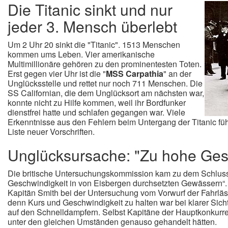
Die Titanic sinkt und nur
jeder 3. Mensch überlebt
Um 2 Uhr 20 sinkt die "Titanic". 1513 Menschen
kommen ums Leben. Vier amerikanische
Multimillionäre gehören zu den prominentesten Toten.
Erst gegen vier Uhr ist die "
MSS Carpathia
" an der
Unglücksstelle und rettet nur noch 711 Menschen. Die
SS Californian, die dem Unglücksort am nächsten war,
konnte nicht zu Hilfe kommen, weil ihr Bordfunker
dienstfrei hatte und schlafen gegangen war. Viele
Erkenntnisse aus den Fehlern beim Untergang der Titanic füh
Liste neuer Vorschriften.
Unglücksursache: "Zu hohe Ges
Die britische Untersuchungskommission kam zu dem Schluss
Geschwindigkeit in von Eisbergen durchsetzten Gewässern“.
Kapitän Smith bei der Untersuchung vom Vorwurf der Fahrläss
denn Kurs und Geschwindigkeit zu halten war bei klarer Sic
auf den Schnelldampfern. Selbst Kapitäne der Hauptkonkurren
unter den gleichen Umständen genauso gehandelt hätten.