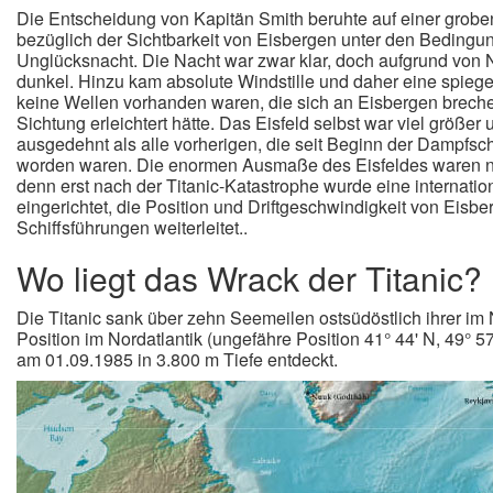
Die Entscheidung von Kapitän Smith beruhte auf einer grob
bezüglich der Sichtbarkeit von Eisbergen unter den Bedingun
Unglücksnacht. Die Nacht war zwar klar, doch aufgrund vo
dunkel. Hinzu kam absolute Windstille und daher eine spiege
keine Wellen vorhanden waren, die sich an Eisbergen brech
Sichtung erleichtert hätte. Das Eisfeld selbst war viel größe
ausgedehnt als alle vorherigen, die seit Beginn der Dampfsch
worden waren. Die enormen Ausmaße des Eisfeldes waren n
denn erst nach der Titanic-Katastrophe wurde eine internation
eingerichtet, die Position und Driftgeschwindigkeit von Eisber
Schiffsführungen weiterleitet.
.
Wo liegt das Wrack der Titanic?
Die Titanic sank
über zehn Seemeilen ostsüdöstlich ihrer im
Position im Nordatlantik (ungefähre Position 41° 44' N, 49° 
am 01.09.1985 in 3.800 m Tiefe entdeckt.