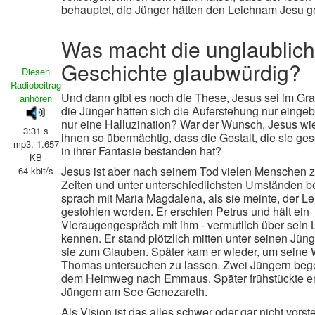
behauptet, die Jünger hätten den Leichnam Jesu g
Was macht die unglaublic
Geschichte glaubwürdig?
Diesen
Radiobeitrag
Und dann gibt es noch die These, Jesus sei im Gra
anhören
die Jünger hätten sich die Auferstehung nur eingebi
nur eine Halluzination? War der Wunsch, Jesus wi
3:31 s
ihnen so übermächtig, dass die Gestalt, die sie ge
mp3, 1.657
in ihrer Fantasie bestanden hat?
KB
Jesus ist aber nach seinem Tod vielen Menschen 
64 kbit/s
Zeiten und unter unterschiedlichsten Umständen b
sprach mit Maria Magdalena, als sie meinte, der L
gestohlen worden. Er erschien Petrus und hält ein
Vieraugengespräch mit ihm - vermutlich über sein 
kennen. Er stand plötzlich mitten unter seinen Jün
sie zum Glauben. Später kam er wieder, um seine
Thomas untersuchen zu lassen. Zwei Jüngern bege
dem Heimweg nach Emmaus. Später frühstückte er 
Jüngern am See Genezareth.
Als Vision ist das alles schwer oder gar nicht vorste