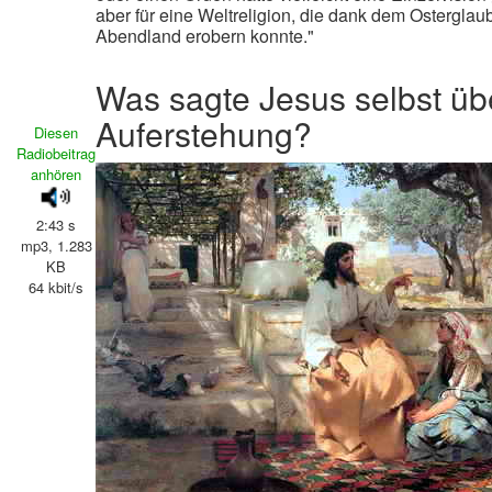
aber für eine Weltreligion, die dank dem Ostergla
Abendland erobern konnte."
Was sagte Jesus selbst üb
Auferstehung?
Diesen
Radiobeitrag
anhören
2:43 s
mp3, 1.283
KB
64 kbit/s