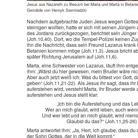
Jesus aus Nazareth zu Besuch bei Maria und Marta in Betani
Gemälde von Henryk Siemiradzki
Nachdem aufgebrachte Juden Jesus wegen Gottes
steinigen wollten, hatte er sich mit seinen Jüngern 
des Jordans zurückgezogen, berichtet sein Jünge
(Joh.10,40). Dort, wo die Tempel-Polizei keinen Zugr
ihn die Nachricht, dass sein Freund Lazarus krank 
Betanien kommen möge (Joh.11,3). Jesus bricht ab
später Richtung Jerusalem auf (Joh.11,6).
Marta, eine Schwester von Lazarus, läuft ihm entg
ihm: „Wärst du hier gewesen, mein Bruder wäre nic
Aber auch jetzt weiß ich: Was du bittest von Gott, da
geben“ (Joh.11,21-22). Als Jesus ihr sagt, dass ihr
auferstehen wird, versteht Marta, ihr Bruder werd
auferstehen und Jesus stellt klar:
„Ich bin die Auferstehung und das Le
Wer an mich glaubt, wird leben, auch wenn 
Und wer lebt und an mich glaubt, wird niema
Glaubst du das?“ (Joh.11,25-26)
Marta antwortet ihm: „Ja, Herr, ich glaube, dass du d
der Sohn Gottes, der in die Welt kommt.“