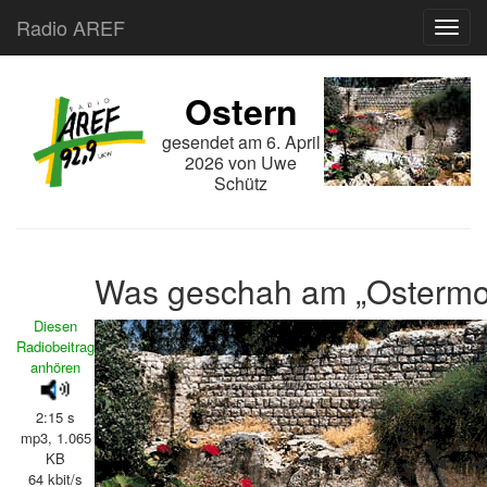
Radio AREF
Toggl
Ostern
gesendet am
6. April
2026
von
Uwe
Schütz
Was geschah am „Ostermo
Diesen
Radiobeitrag
anhören
2:15 s
mp3, 1.065
KB
64 kbit/s