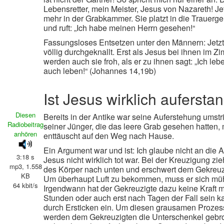
Lebensretter, mein Meister, Jesus von Nazareth! Jetz
mehr in der Grabkammer. Sie platzt in die Trauerg
und ruft: „Ich habe meinen Herrn gesehen!“
Fassungsloses Entsetzen unter den Männern: Jetzt 
völlig durchgeknallt. Erst als Jesus bei ihnen im Zi
werden auch sie froh, als er zu ihnen sagt: „Ich lebe
auch leben!“ (Johannes 14,19b)
Ist Jesus wirklich auferst
Diesen
Bereits in der Antike war seine Auferstehung umstr
Radiobeitrag
seiner Jünger, die das leere Grab gesehen hatten,
anhören
enttäuscht auf den Weg nach Hause.
Ein Argument war und ist: Ich glaube nicht an die 
3:18 s
Jesus nicht wirklich tot war. Bei der Kreuzigung zi
mp3, 1.558
des Körper nach unten und erschwert dem Gekreuz
KB
Um überhaupt Luft zu bekommen, muss er sich müh
64 kbit/s
Irgendwann hat der Gekreuzigte dazu keine Kraft 
Stunden oder auch erst nach Tagen der Fall sein kan
durch Ersticken ein. Um diesen grausamen Prozes
werden dem Gekreuzigten die Unterschenkel gebro