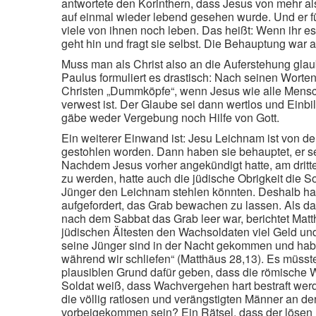
antwortete den Korinthern, dass Jesus von mehr a
auf einmal wieder lebend gesehen wurde. Und er fü
viele von ihnen noch leben. Das heißt: Wenn ihr es 
geht hin und fragt sie selbst. Die Behauptung war al
Muss man als Christ also an die Auferstehung gla
Paulus formuliert es drastisch: Nach seinen Worten
Christen „Dummköpfe“, wenn Jesus wie alle Mens
verwest ist. Der Glaube sei dann wertlos und Einbi
gäbe weder Vergebung noch Hilfe von Gott.
Ein weiterer Einwand ist: Jesu Leichnam ist von d
gestohlen worden. Dann haben sie behauptet, er se
Nachdem Jesus vorher angekündigt hatte, am dritt
zu werden, hatte auch die jüdische Obrigkeit die S
Jünger den Leichnam stehlen könnten. Deshalb hat
aufgefordert, das Grab bewachen zu lassen. Als 
nach dem Sabbat das Grab leer war, berichtet Matt
jüdischen Ältesten den Wachsoldaten viel Geld und
seine Jünger sind in der Nacht gekommen und hab
während wir schliefen“ (Matthäus 28,13). Es müsst
plausiblen Grund dafür geben, dass die römische 
Soldat weiß, dass Wachvergehen hart bestraft werd
die völlig ratlosen und verängstigten Männer an d
vorbeigekommen sein? Ein Rätsel, dass der lösen