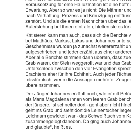
Voraussetzung für eine Halluzination ist eine hoff
Erwartung. Aber so war es ja nicht: Die Männer u
nach Verhaftung, Prozess und Kreuzigung enttäu
zerstört.
Und als die ersten Nachrichten über das l
Auferstehung bei ihnen eintrafen, hielten sie es für
Kritisieren kann man auch, dass sich die Bericht
bei Matthäus, Markus, Lukas und Johannes unters
Geschehnisse wurden ja zunächst weitererzählt und
aufgeschrieben und jeder erzählt aus einer andere
Aber alle Berichte stimmen darin überein, dass zu
Grab waren, der Stein weggerollt war und das Grab
Unterschiede zwischen den vier Evangelien spre
Erachtens eher für ihre Echtheit. Auch jeder Richte
misstrauisch, wenn die Aussagen mehrerer Zeuge
übereinstimmen.
Der Jünger Johannes erzählt noch, wie er mit Petrus
als Maria Magdalena ihnen vom leeren Grab berich
der jüngere, ist schneller dort - geht aber nicht hin
geht ins Grab und sieht dort die Leinentücher liegen
Leichnam gewickelt war - das Schweißtuch vom Kop
zusammengelegt daneben. Da ging auch Johannes 
und glaubte", heißt es.