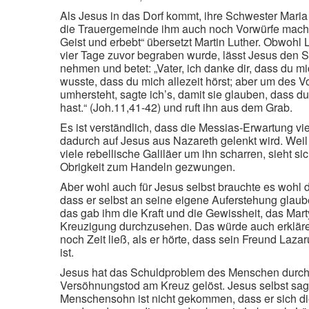
Als Jesus in das Dorf kommt, ihre Schwester Maria
die Trauergemeinde ihm auch noch Vorwürfe macht,
Geist und erbebt“ übersetzt Martin Luther. Obwohl 
vier Tage zuvor begraben wurde, lässt Jesus den 
nehmen und betet: „Vater, ich danke dir, dass du mic
wusste, dass du mich allezeit hörst; aber um des Vo
umhersteht, sagte ich’s, damit sie glauben, dass d
hast.“ (Joh.11,41-42) und ruft ihn aus dem Grab.
Es ist verständlich, dass die Messias-Erwartung vi
dadurch auf Jesus aus Nazareth gelenkt wird. Weil
viele rebellische Galiläer um ihn scharren, sieht si
Obrigkeit zum Handeln gezwungen.
Aber wohl auch für Jesus selbst brauchte es wohl 
dass er selbst an seine eigene Auferstehung glau
das gab ihm die Kraft und die Gewissheit, das Mart
Kreuzigung durchzusehen. Das würde auch erklären
noch Zeit ließ, als er hörte, dass sein Freund Laza
ist.
Jesus hat das Schuldproblem des Menschen durch
Versöhnungstod am Kreuz gelöst. Jesus selbst sagt
Menschensohn ist nicht gekommen, dass er sich di