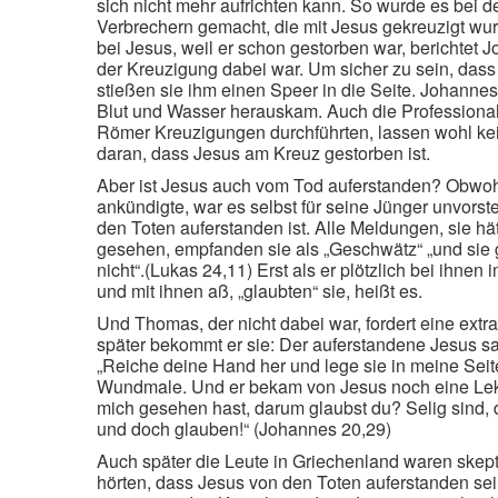
sich nicht mehr aufrichten kann. So wurde es bei 
Verbrechern gemacht, die mit Jesus gekreuzigt wur
bei Jesus, weil er schon gestorben war, berichtet J
der Kreuzigung dabei war. Um sicher zu sein, dass 
stießen sie ihm einen Speer in die Seite. Johannes
Blut und Wasser herauskam. Auch die Professionalit
Römer Kreuzigungen durchführten, lassen wohl ke
daran, dass Jesus am Kreuz gestorben ist.
Aber ist Jesus auch vom Tod auferstanden? Obwoh
ankündigte, war es selbst für seine Jünger unvorste
den Toten auferstanden ist. Alle Meldungen, sie h
gesehen, empfanden sie als „Geschwätz“ „und sie 
nicht“.(Lukas 24,11) Erst als er plötzlich bei ihnen
und mit ihnen aß, „glaubten“ sie, heißt es.
Und Thomas, der nicht dabei war, fordert eine extra
später bekommt er sie: Der auferstandene Jesus sa
„Reiche deine Hand her und lege sie in meine Seite
Wundmale. Und er bekam von Jesus noch eine Lekt
mich gesehen hast, darum glaubst du? Selig sind, 
und doch glauben!“ (Johannes 20,29)
Auch später die Leute in Griechenland waren skepti
hörten, dass Jesus von den Toten auferstanden sei