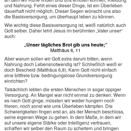
und Nahrung. Fehlt eines dieser Dinge, ist ein Überleben
dauerhaft nicht möglich. Dieser Segen wünscht uns also
die Basisversorgung, um überhaupt leben zu können.
Wie wichtig diese Basisversorgung ist, weiß natürlich auch
Gott selber. Daher lehrt Jesus im berühmten „Vater unser“
auch:
„Unser tägliches Brot gib uns heute;“
Matthäus 6, 11
Aber warum sollen wir Gott extra darum bitten, wenn
Nahrung doch Lebensnotwendig ist? Schließlich weiß er
doch Bescheid (Matthäus 6,8). Kann Gott nicht einfach
eine bittfreie bzw. bedingungslose Grundversorgung
einrichten?
Tatsächlich lebten die ersten Menschen in sogar üppiger
Versorgung. An Mangel war nicht einmal zu denken. Wenn
es nach Gott ginge, müssten wir weder hungern noch
frieren, noch sonst wie ums Überleben kämpfen. Die
Schwierigkeiten fingen erst an, als der Mensch beschloss,
seine eigenen Wege zu gehen. In dem Maße, in dem wir
auf unsere eigene Stärke oder Intelligenz vertrauen,
schaffen wir selber den Raum zu scheitern und bringen