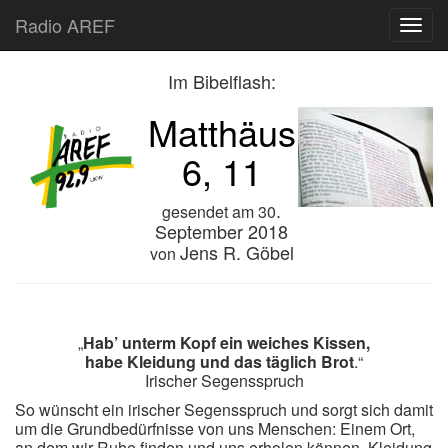
Radio AREF
Toggl
Im Bibelflash:
Matthäus
6, 11
.
gesendet am
30
September 2018
Jens R. Göbel
von
„
Hab’ unterm Kopf ein weiches Kissen,
habe Kleidung und das täglich Brot
.“
Irischer Segensspruch
So wünscht ein irischer Segensspruch und sorgt sich damit
um die Grundbedürfnisse von uns Menschen: Einem Ort,
an dem wir Ruhe finden und uns erholen können, Kleidung