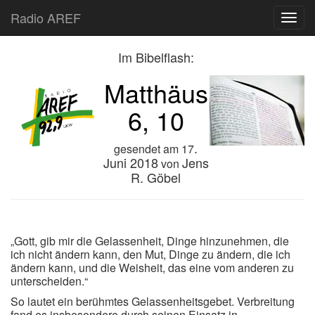
Radio AREF
Toggl
Im Bibelflash:
Matthäus
6, 10
.
gesendet am
17
Juni 2018
Jens
von
R. Göbel
„Gott, gib mir die Gelassenheit, Dinge hinzunehmen, die
ich nicht ändern kann, den Mut, Dinge zu ändern, die ich
ändern kann, und die Weisheit, das eine vom anderen zu
unterscheiden.“
So lautet ein berühmtes Gelassenheitsgebet. Verbreitung
fand es insbesondere durch seinen Einsatz in