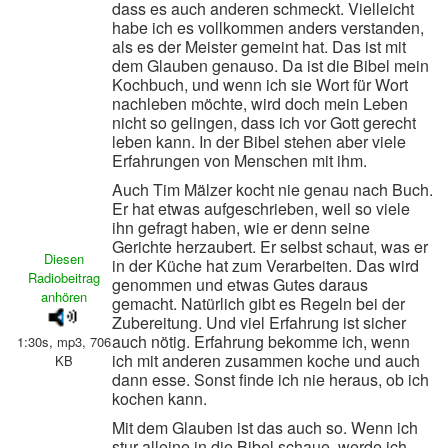
dass es auch anderen schmeckt. Vielleicht
habe ich es vollkommen anders verstanden,
als es der Meister gemeint hat. Das ist mit
dem Glauben genauso. Da ist die Bibel mein
Kochbuch, und wenn ich sie Wort für Wort
nachleben möchte, wird doch mein Leben
nicht so gelingen, dass ich vor Gott gerecht
leben kann. In der Bibel stehen aber viele
Erfahrungen von Menschen mit ihm.
Auch Tim Mälzer kocht nie genau nach Buch.
Er hat etwas aufgeschrieben, weil so viele
ihn gefragt haben, wie er denn seine
Gerichte herzaubert. Er selbst schaut, was er
Diesen
in der Küche hat zum Verarbeiten. Das wird
Radiobeitrag
genommen und etwas Gutes daraus
anhören
gemacht. Natürlich gibt es Regeln bei der
Zubereitung. Und viel Erfahrung ist sicher
auch nötig. Erfahrung bekomme ich, wenn
1:30s, mp3, 706
ich mit anderen zusammen koche und auch
KB
dann esse. Sonst finde ich nie heraus, ob ich
kochen kann.
Mit dem Glauben ist das auch so. Wenn ich
stur alleine in die Bibel schaue, werde ich