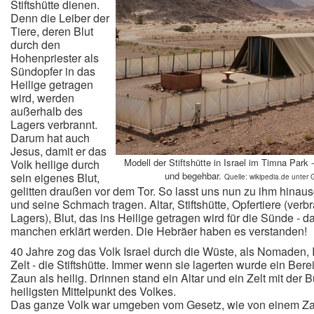
Stiftshütte dienen.
Denn die Leiber der
Tiere, deren Blut
durch den
Hohenpriester als
Sündopfer in das
Heilige getragen
wird, werden
außerhalb des
Lagers verbrannt.
Darum hat auch
Jesus, damit er das
Modell der Stiftshütte in Israel im Timna Park 
Volk heilige durch
und begehbar.
sein eigenes Blut,
Quelle: wikipedia.de unter
gelitten draußen vor dem Tor. So lasst uns nun zu ihm hina
und seine Schmach tragen. Altar, Stiftshütte, Opfertiere (ver
Lagers), Blut, das ins Heilige getragen wird für die Sünde - 
manchen erklärt werden. Die Hebräer haben es verstanden!
40 Jahre zog das Volk Israel durch die Wüste, als Nomaden, I
Zelt - die Stiftshütte. Immer wenn sie lagerten wurde ein Be
Zaun als heilig. Drinnen stand ein Altar und ein Zelt mit der
heiligsten Mittelpunkt des Volkes.
Das ganze Volk war umgeben vom Gesetz, wie von einem Zau