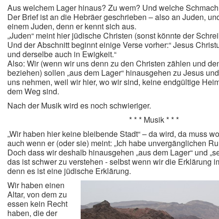
Aus welchem Lager hinaus? Zu wem? Und welche Schmach
Der Brief ist an die Hebräer geschrieben – also an Juden, und
einem Juden, denn er kennt sich aus.
„Juden“ meint hier jüdische Christen (sonst könnte der Schreib
Und der Abschnitt beginnt einige Verse vorher:“ Jesus Christ
und derselbe auch in Ewigkeit.“
Also: Wir (wenn wir uns denn zu den Christen zählen und den
beziehen) sollen „aus dem Lager“ hinausgehen zu Jesus un
uns nehmen, weil wir hier, wo wir sind, keine endgültige He
dem Weg sind.
Nach der Musik wird es noch schwieriger.
* * * Musik * * *
„Wir haben hier keine bleibende Stadt“ – da wird, da muss w
auch wenn er (oder sie) meint: „Ich habe unvergänglichen R
Doch dass wir deshalb hinausgehen „aus dem Lager“ und „s
das ist schwer zu verstehen - selbst wenn wir die Erklärung i
denn es ist eine jüdische Erklärung.
Wir haben einen
Altar, von dem zu
essen kein Recht
haben, die der