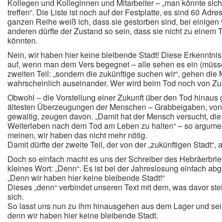
Kollegen und Kolleginnen und Mitarbeiter – „man könnte sich
treffen“.
Die Liste ist noch auf der Festplatte, es sind 60 Adr
ganzen Reihe weiß ich, dass sie gestorben sind, bei einigen 
anderen dürfte der Zustand so sein, dass sie nicht zu einem
könnten.
Nein, wir haben hier keine bleibende Stadt! Diese Erkenntni
auf, wenn man dem Vers begegnet – alle sehen es ein (müss
zweiten Teil: „sondern die zukünftige suchen wir“, gehen di
wahrscheinlich auseinander. Wer wird beim Tod noch von Zu
Obwohl – die Vorstellung einer Zukunft über den Tod hinaus 
ältesten Überzeugungen der Menschen – Grabbeigaben, von 
gewaltig, zeugen davon. „Damit hat der Mensch versucht, die
Weiterleben nach dem Tod am Leben zu halten“ – so argumen
meinen, wir haben das nicht mehr nötig.
Damit dürfte der zweite Teil, der von der „zukünftigen Stadt“,
Doch so einfach macht es uns der Schreiber des Hebräerbriefe
kleines Wort: „Denn“. Es ist bei der Jahreslosung einfach abg
„Denn wir haben hier keine bleibende Stadt!“
Dieses „denn“ verbindet unseren Text mit dem, was davor steh
sich.
So lasst uns nun zu ihm hinausgehen aus dem Lager und sei
denn wir haben hier keine bleibende Stadt.