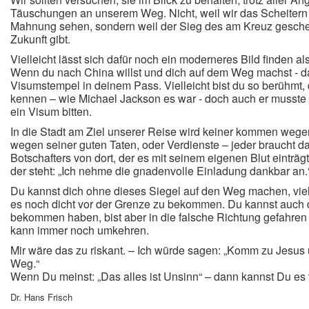
Täuschungen an unserem Weg. Nicht, weil wir das Scheitern 
Mahnung sehen, sondern weil der Sieg des am Kreuz gesche
Zukunft gibt.
Vielleicht lässt sich dafür noch ein moderneres Bild finden als 
Wenn du nach China willst und dich auf dem Weg machst - dan
Visumstempel in deinem Pass.
Vielleicht bist du so berühmt,
kennen – wie Michael Jackson es war - doch auch er musst
ein Visum bitten.
In die Stadt am Ziel unserer Reise wird keiner kommen weg
wegen seiner guten Taten, oder Verdienste – jeder braucht d
Botschafters von dort, der es mit seinem eigenen Blut einträg
der steht: „Ich nehme die gnadenvolle Einladung dankbar an.
Du kannst dich ohne dieses Siegel auf den Weg machen, viell
es noch dicht vor der Grenze zu bekommen. Du kannst auch d
bekommen haben, bist aber in die falsche Richtung gefahren -
kann immer noch umkehren.
Mir wäre das zu riskant. – Ich würde sagen: „Komm zu Jesus
Weg.“
Wenn Du meinst: „Das alles ist Unsinn“ – dann kannst Du es
Dr. Hans Frisch