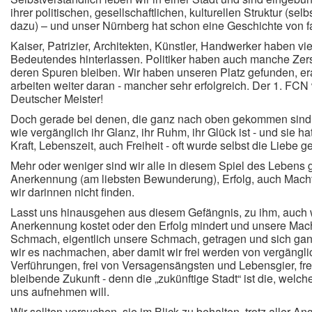
ihrer politischen, gesellschaftlichen, kulturellen Struktur (sel
dazu) – und unser Nürnberg hat schon eine Geschichte von f
Kaiser, Patrizier, Architekten, Künstler, Handwerker haben v
Bedeutendes hinterlassen. Politiker haben auch manche Zers
deren Spuren bleiben.
Wir haben unseren Platz gefunden, era
arbeiten weiter daran - mancher sehr erfolgreich. Der 1. FC
Deutscher Meister!
Doch gerade bei denen, die ganz nach oben gekommen sind, 
wie vergänglich ihr Glanz, ihr Ruhm, ihr Glück ist - und sie hatt
Kraft, Lebenszeit, auch Freiheit - oft wurde selbst die Liebe ge
Mehr oder weniger sind wir alle in diesem Spiel des Lebens 
Anerkennung (am liebsten Bewunderung), Erfolg, auch Macht
wir darinnen nicht finden.
Lasst uns hinausgehen aus diesem Gefängnis, zu ihm, auch
Anerkennung kostet oder den Erfolg mindert und unsere Macht 
Schmach, eigentlich unsere Schmach, getragen und sich ganz 
wir es nachmachen, aber damit wir frei werden von vergäng
Verführungen, frei von Versagensängsten und Lebensgier, fre
bleibende Zukunft - denn die „zukünftige Stadt“ ist die, wel
uns aufnehmen will.
Wir sollten versuchen, sie im Blick zu behalten, trotz aller A