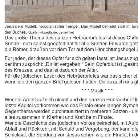
Jerusalem Modell, herodianischer Tempel. Das Modell befindet sich im Is
des Buches.
Quelle: wikipedia.de, gemeinfrei
Das große Thema des ganzen Hebräerbriefes ist Jesus Christu
Sünde - sich selbst geopfert hat für alle Sünder.
Er wurde getö
die Römer, draußen vor dem Tor auf dem Hinrichtungshügel 
Für jeden, der dieses Opfer für sich gelten lässt, ist Jesus zu
der ihm zuspricht: „Dir ist vergeben.“ Sein Opferblut ist „gest
des Kreuzes, und das ist dadurch der Altar.
Für die jüdischen Leser des Hebräerbriefes war das sicher e
wenn sie den ganzen Brief gelesen hatten. Ob es auch uns gilt
* * * Musik * * *
Wer die Arbeit auf sich nimmt und den ganzen Hebräerbrief li
letzte Kapitel vorkommen wie das Finale einer langen Symp
Gegenthema werden durchmusiziert in mehreren Sätzen - un
alles zusammen in Klarheit und Kraft beim Finale.
Wer die Geschichte des jüdischen Volkes betrachtet, mit Aufb
Abfall und Rückkehr, mit Schuld und Vergebung, der kann di
Schicksal, die Sendung von Jesus sehen wie ein Finale, in 