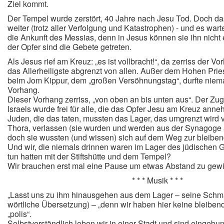
Ziel kommt.
Der Tempel wurde zerstört, 40 Jahre nach Jesu Tod. Doch das
weiter (trotz aller Verfolgung und Katastrophen) - und es warte
die Ankunft des Messias, denn in Jesus können sie ihn nicht 
der Opfer sind die Gebete getreten.
Als Jesus rief am Kreuz: „es ist vollbracht!“, da zerriss der V
das Allerheiligste abgrenzt von allen. Außer dem Hohen Prie
beim Jom Kippur, dem „großen Versöhnungstag“, durfte niem
Vorhang.
Dieser Vorhang zerriss, „von oben an bis unten aus“. Der Zu
Israels wurde frei für alle, die das Opfer Jesu am Kreuz ann
Juden, die das taten, mussten das Lager, das umgrenzt wird
Thora, verlassen (sie wurden und werden aus der Synagoge
doch sie wussten (und wissen) sich auf dem Weg zur bleiben
Und wir, die niemals drinnen waren im Lager des jüdischen G
tun hatten mit der Stiftshütte und dem Tempel?
Wir brauchen erst mal eine Pause um etwas Abstand zu gew
* * * Musik * * *
„Lasst uns zu ihm hinausgehen aus dem Lager – seine Schmac
wörtliche Übersetzung) – „denn wir haben hier keine bleibend
„polis“.
Selbstverständlich leben wir in einer Stadt und sind eingebun