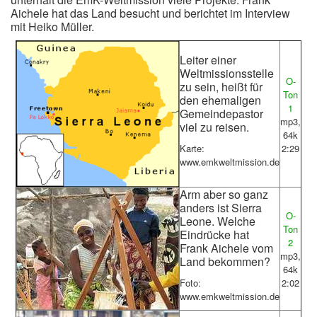
Aichele hat das Land besucht und berichtet im Interview
mit Heiko Müller.
Leiter einer
Weltmissionsstelle
O-
zu sein, heißt für
Ton
den ehemaligen
1
Gemeindepastor
mp3,
viel zu reisen.
64k
Karte:
2:29
www.emkweltmission.de
Arm aber so ganz
anders ist Sierra
O-
Leone. Welche
Ton
Eindrücke hat
2
Frank Aichele vom
mp3,
Land bekommen?
64k
Foto:
2:02
www.emkweltmission.de