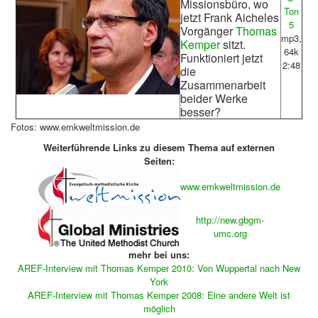
Missionsbüro, wo
Ton
jetzt Frank Aicheles
5
Vorgänger
Thomas
mp3,
Kemper
sitzt.
64k
Funktioniert jetzt
2:48
die
Zusammenarbeit
beider Werke
besser?
Fotos: www.emkweltmission.de
Weiterführende Links zu diesem Thema auf externen
Seiten:
www.emkweltmission.de
http://new.gbgm-
umc.org
mehr bei uns:
AREF-Interview mit Thomas Kemper 2010: Von Wuppertal nach New
York
AREF-Interview mit Thomas Kemper 2008: Eine andere Welt ist
möglich