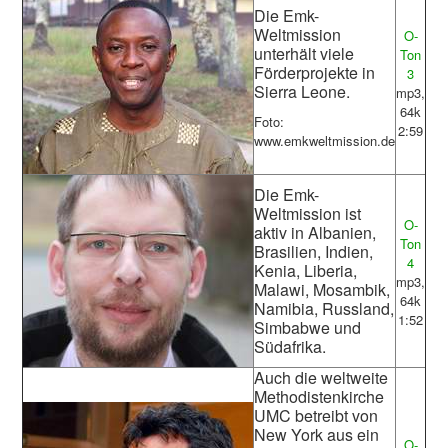
D
ie Emk-
Weltmission
O-
unterhält viele
Ton
Förderprojekte in
3
Sierra Leone.
mp3,
64k
Foto:
2:59
www.emkweltmission.de
Die Emk-
Weltmission ist
O-
aktiv in Albanien,
Ton
Brasilien, Indien,
4
Kenia, Liberia,
mp3,
Malawi, Mosambik,
64k
Namibia, Russland,
1:52
Simbabwe und
Südafrika.
A
uch die weltweite
Methodistenkirche
UMC betreibt von
New York aus ein
O-