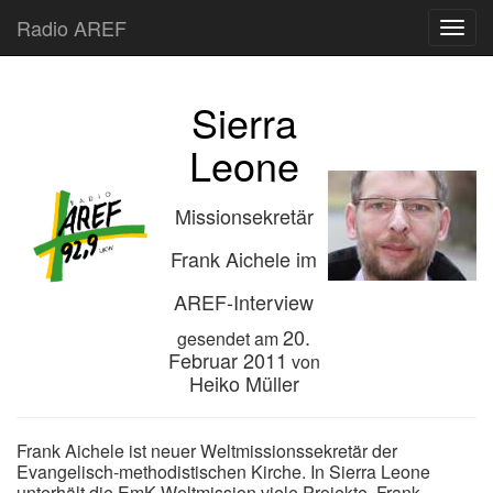
Radio AREF
Toggl
Sierra
Leone
Missionsekretär
Frank Aichele im
AREF-Interview
20.
gesendet am
Februar 2011
von
Heiko Müller
Frank Aichele ist neuer Weltmissionssekretär der
Evangelisch-methodistischen Kirche. In Sierra Leone
unterhält die EmK-Weltmission viele Projekte. Frank