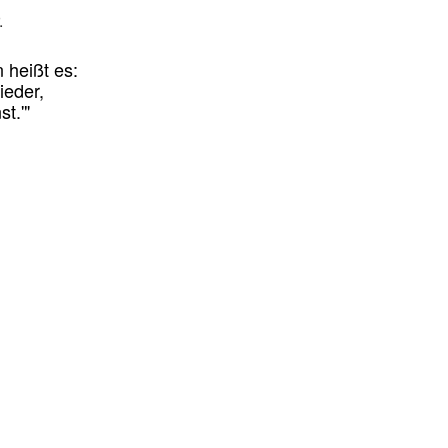
.
n heißt es:
ieder,
t.'"