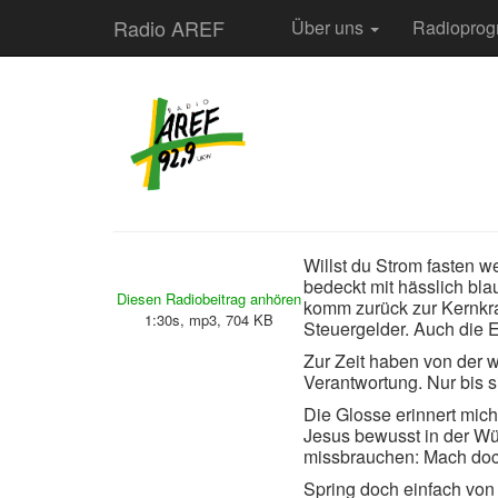
Radio AREF
Über uns
Radiopro
Willst du Strom fasten 
bedeckt mit hässlich bla
Diesen Radiobeitrag anhören
komm zurück zur Kernkraf
1:30s, mp3, 704 KB
Steuergelder. Auch die E
Zur Zeit haben von der w
Verantwortung. Nur bis si
Die Glosse erinnert mich
Jesus bewusst in der Wüs
missbrauchen: Mach doch
Spring doch einfach von