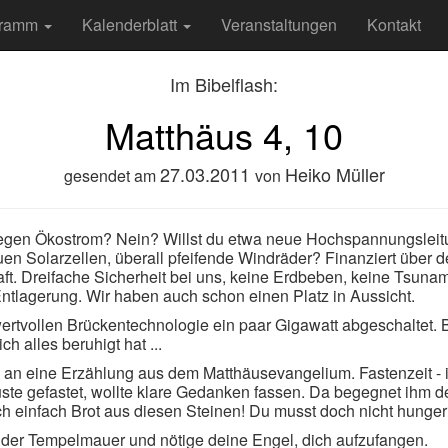
gramm
Kalenderblatt
Veranstaltungen
Kontakt
Im Bibelflash:
Matthäus 4, 10
27
.03.2011
Heiko Müller
gesendet am
von
wegen Ökostrom? Nein? Willst du etwa neue Hochspannungsleit
uen Solarzellen, überall pfeifende Windräder? Finanziert über 
t. Dreifache Sicherheit bei uns, keine Erdbeben, keine Tsunam
ntlagerung. Wir haben auch schon einen Platz in Aussicht.
ertvollen Brückentechnologie ein paar Gigawatt abgeschaltet. B
ch alles beruhigt hat ...
 an eine Erzählung aus dem Matthäusevangelium. Fastenzeit - i
te gefastet, wollte klare Gedanken fassen. Da begegnet ihm de
 einfach Brot aus diesen Steinen! Du musst doch nicht hunger
 der Tempelmauer und nötige deine Engel, dich aufzufangen.