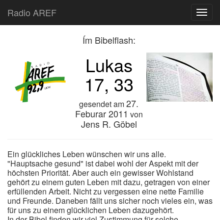
Radio AREF
Toggl
Ím Bibelflash:
Lukas
17, 33
27.
gesendet am
Feburar 2011
von
Jens R. Göbel
Ein glückliches Leben wünschen wir uns alle.
"Hauptsache gesund" ist dabei wohl der Aspekt mit der
höchsten Priorität. Aber auch ein gewisser Wohlstand
gehört zu einem guten Leben mit dazu, getragen von einer
erfüllenden Arbeit. Nicht zu vergessen eine nette Familie
und Freunde. Daneben fällt uns sicher noch vieles ein, was
für uns zu einem glücklichen Leben dazugehört.
In der Bibel finden wir viel Zustimmung für solche