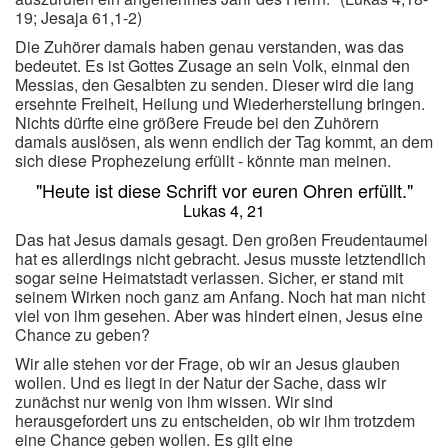
19; Jesaja 61,1-2)
Die Zuhörer damals haben genau verstanden, was das
bedeutet. Es ist Gottes Zusage an sein Volk, einmal den
Messias, den Gesalbten zu senden. Dieser wird die lang
ersehnte Freiheit, Heilung und Wiederherstellung bringen.
Nichts dürfte eine größere Freude bei den Zuhörern
damals auslösen, als wenn endlich der Tag kommt, an dem
sich diese Prophezeiung erfüllt - könnte man meinen.
"Heute ist diese Schrift vor euren Ohren erfüllt."
Lukas 4, 21
Das hat Jesus damals gesagt. Den großen Freudentaumel
hat es allerdings nicht gebracht. Jesus musste letztendlich
sogar seine Heimatstadt verlassen. Sicher, er stand mit
seinem Wirken noch ganz am Anfang. Noch hat man nicht
viel von ihm gesehen. Aber was hindert einen, Jesus eine
Chance zu geben?
Wir alle stehen vor der Frage, ob wir an Jesus glauben
wollen. Und es liegt in der Natur der Sache, dass wir
zunächst nur wenig von ihm wissen. Wir sind
herausgefordert uns zu entscheiden, ob wir ihm trotzdem
eine Chance geben wollen. Es gilt eine