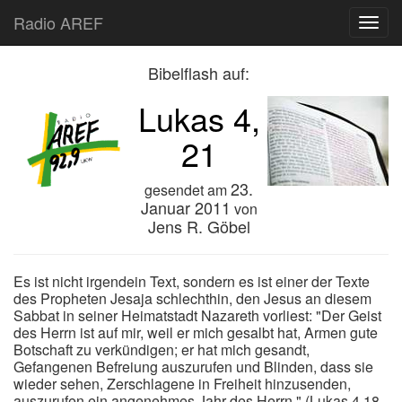
Radio AREF
Toggl
Bibelflash auf:
Lukas 4,
21
23.
gesendet am
Januar 2011
von
Jens R. Göbel
Es ist nicht irgendein Text, sondern es ist einer der Texte
des Propheten Jesaja schlechthin, den Jesus an diesem
Sabbat in seiner Heimatstadt Nazareth vorliest: "Der Geist
des Herrn ist auf mir, weil er mich gesalbt hat, Armen gute
Botschaft zu verkündigen; er hat mich gesandt,
Gefangenen Befreiung auszurufen und Blinden, dass sie
wieder sehen, Zerschlagene in Freiheit hinzusenden,
auszurufen ein angenehmes Jahr des Herrn." (Lukas 4,18-