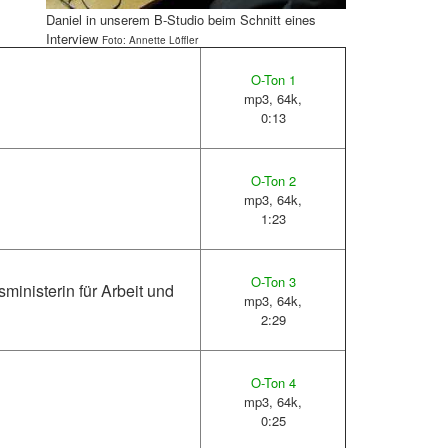
Daniel in unserem B-Studio beim Schnitt eines
Interview
Foto: Annette Löffler
O-Ton 1
mp3, 64k,
0:13
O-Ton 2
mp3, 64k,
1:23
O-Ton 3
ministerin für Arbeit und
mp3, 64k,
2:29
O-Ton 4
mp3, 64k,
0:25