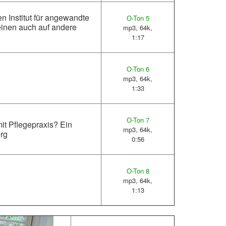
n Institut für angewandte
O-Ton 5
einen auch auf andere
mp3, 64k,
1:17
O-Ton 6
mp3, 64k,
1:33
O-Ton 7
it Pflegepraxis? Ein
mp3, 64k,
erg
0:56
O-Ton 8
mp3, 64k,
1:13