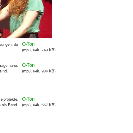
O-Ton
sungen, da
(mp3, 64k, 7
49 KB)
O-Ton
Frage nahe,
sind.
(mp3, 64k, 984 KB)
O-Ton
elprojekte,
n als Band
(mp3, 64k, 667 KB)