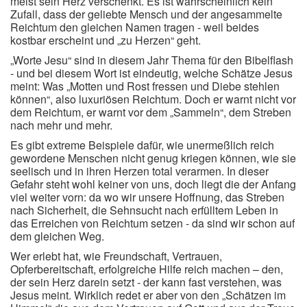
meist sein Herz verschenkt. Es ist wahrscheinlich kein
Zufall, dass der geliebte Mensch und der angesammelte
Reichtum den gleichen Namen tragen - weil beides
kostbar erscheint und „zu Herzen“ geht.
„Worte Jesu“ sind in diesem Jahr Thema für den Bibelflash
- und bei diesem Wort ist eindeutig, welche Schätze Jesus
meint: Was „Motten und Rost fressen und Diebe stehlen
können“, also luxuriösen Reichtum. Doch er warnt nicht vor
dem Reichtum, er warnt vor dem „Sammeln“, dem Streben
nach mehr und mehr.
Es gibt extreme Beispiele dafür, wie unermeßlich reich
gewordene Menschen nicht genug kriegen können, wie sie
seelisch und in ihren Herzen total verarmen. In dieser
Gefahr steht wohl keiner von uns, doch liegt die der Anfang
viel weiter vorn: da wo wir unsere Hoffnung, das Streben
nach Sicherheit, die Sehnsucht nach erfülltem Leben in
das Erreichen von Reichtum setzen - da sind wir schon auf
dem gleichen Weg.
Wer erlebt hat, wie Freundschaft, Vertrauen,
Opferbereitschaft, erfolgreiche Hilfe reich machen – den,
der sein Herz darein setzt - der kann fast verstehen, was
Jesus meint. Wirklich redet er aber von den „Schätzen im