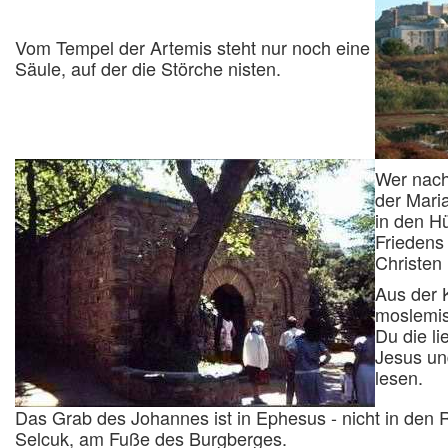
Vom Tempel der Artemis steht nur noch eine
Säule, auf der die Störche nisten.
Wer nach
der Mari
in den Hü
Friedens
Christen
Aus der K
moslemis
Du die l
Jesus un
lesen.
Das Grab des Johannes ist in Ephesus - nicht in den R
Selcuk, am Fuße des Burgberges.