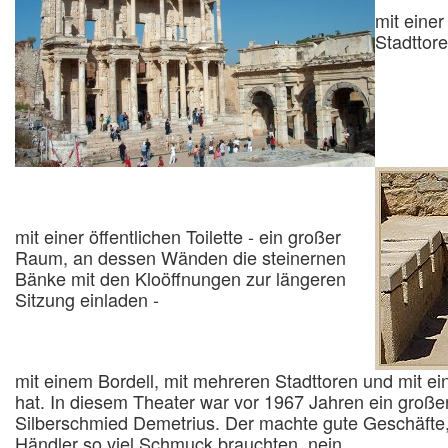
mit einer
Stadttor
mit einer öffentlichen Toilette - ein großer
Raum, an dessen Wänden die steinernen
Bänke mit den Kloöffnungen zur längeren
Sitzung einladen -
mit einem Bordell, mit mehreren Stadttoren und mit e
hat. In diesem Theater war vor 1967 Jahren ein große
Silberschmied Demetrius. Der machte gute Geschäfte, 
Händler so viel Schmuck brauchten, nein,