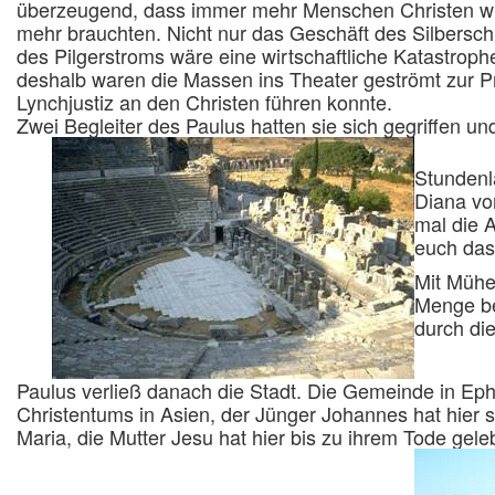
überzeugend, dass immer mehr Menschen Christen wu
mehr brauchten. Nicht nur das Geschäft des Silbersc
des Pilgerstroms wäre eine wirtschaftliche Katastroph
deshalb waren die Massen ins Theater geströmt zur Pr
Lynchjustiz an den Christen führen konnte.
Zwei Begleiter des Paulus hatten sie sich gegriffen un
Stundenl
Diana von
mal die A
euch das
Mit Mühe
Menge be
durch die
Paulus verließ danach die Stadt. Die Gemeinde in Ep
Christentums in Asien, der Jünger Johannes hat hier
Maria, die Mutter Jesu hat hier bis zu ihrem Tode geleb