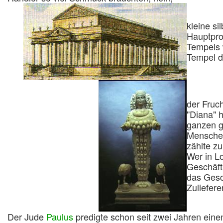
kleine s
Hauptpro
Tempels 
Tempel d
der Fruch
"Diana" 
ganzen g
Menschen
zählte z
Wer in Lo
Geschäft 
das Gesc
Zuliefere
Der Jude
Paulus
predigte schon seit zwei Jahren ein