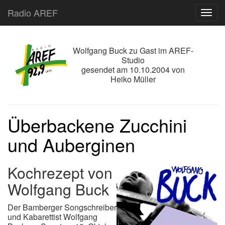
Radio AREF
Toggl
Wolfgang Buck zu Gast im AREF-
Studio
gesendet am
1
0.10.2004
von
Heiko Müller
Überbackene Zucchini
und Auberginen
Kochrezept von
Wolfgang Buck
Der Bamberger Songschreiber
und Kabarettist Wolfgang