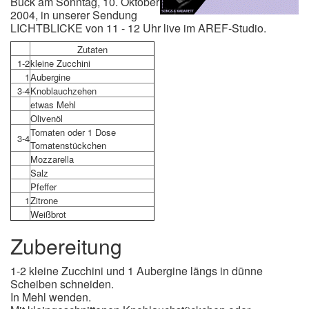
Buck am Sonntag, 10. Oktober
2004, in unserer Sendung
LICHTBLICKE von 11 - 12 Uhr live im AREF-Studio.
Zutaten
1-2
kleine Zucchini
1
Aubergine
3-4
Knoblauchzehen
etwas Mehl
Olivenöl
Tomaten oder 1 Dose
3-4
Tomatenstückchen
Mozzarella
Salz
Pfeffer
1
Zitrone
Weißbrot
Zubereitung
1-2 kleine Zucchini und 1 Aubergine längs in dünne
Scheiben schneiden.
In Mehl wenden.