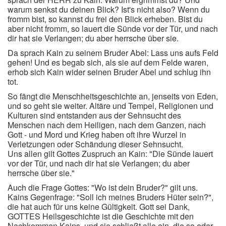
warum senkst du deinen Blick? Ist's nicht also? Wenn du
fromm bist, so kannst du frei den Blick erheben. Bist du
aber nicht fromm, so lauert die Sünde vor der Tür, und nach
dir hat sie Verlangen; du aber herrsche über sie.
Da sprach Kain zu seinem Bruder Abel: Lass uns aufs Feld
gehen! Und es begab sich, als sie auf dem Felde waren,
erhob sich Kain wider seinen Bruder Abel und schlug ihn
tot.
So fängt die Menschheitsgeschichte an, jenseits von Eden,
und so geht sie weiter. Altäre und Tempel, Religionen und
Kulturen sind entstanden aus der Sehnsucht des
Menschen nach dem Heiligen, nach dem Ganzen, nach
Gott - und Mord und Krieg haben oft ihre Wurzel in
Verletzungen oder Schändung dieser Sehnsucht.
Uns allen gilt Gottes Zuspruch an Kain: "Die Sünde lauert
vor der Tür, und nach dir hat sie Verlangen; du aber
herrsche über sie."
Auch die Frage Gottes: "Wo ist dein Bruder?" gilt uns.
Kains Gegenfrage: "Soll ich meines Bruders Hüter sein?",
die hat auch für uns keine Gültigkeit. Gott sei Dank,
GOTTES Heilsgeschichte ist die Geschichte mit den
Nachkommen Kains, und sie schließt alle ein, die so oder