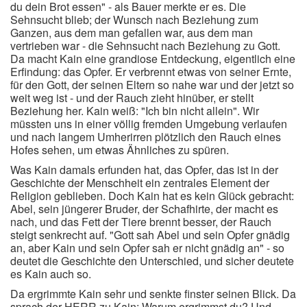
du dein Brot essen" - als Bauer merkte er es. Die
Sehnsucht blieb; der Wunsch nach Beziehung zum
Ganzen, aus dem man gefallen war, aus dem man
vertrieben war - die Sehnsucht nach Beziehung zu Gott.
Da macht Kain eine grandiose Entdeckung, eigentlich eine
Erfindung: das Opfer. Er verbrennt etwas von seiner Ernte,
für den Gott, der seinen Eltern so nahe war und der jetzt so
weit weg ist - und der Rauch zieht hinüber, er stellt
Beziehung her. Kain weiß: "Ich bin nicht allein". Wir
müssten uns in einer völlig fremden Umgebung verlaufen
und nach langem Umherirren plötzlich den Rauch eines
Hofes sehen, um etwas Ähnliches zu spüren.
Was Kain damals erfunden hat, das Opfer, das ist in der
Geschichte der Menschheit ein zentrales Element der
Religion geblieben. Doch Kain hat es kein Glück gebracht:
Abel, sein jüngerer Bruder, der Schafhirte, der macht es
nach, und das Fett der Tiere brennt besser, der Rauch
steigt senkrecht auf. "Gott sah Abel und sein Opfer gnädig
an, aber Kain und sein Opfer sah er nicht gnädig an" - so
deutet die Geschichte den Unterschied, und sicher deutete
es Kain auch so.
Da ergrimmte Kain sehr und senkte finster seinen Blick. Da
sprach der HERR zu Kain: Warum ergrimmst du? Und