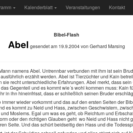
gramm
Kalenderblatt
Veranstaltungen
Kontakt
Bibel-Flash
Abel
gesendet am
19.9.2004
von
Gerhard Marsing
ann namens Abel. Untrennbar verbunden mit ihm ist sein Bruder
ausführlich erzählt werden. Abel ist Tierzüchter und Kain betre
 sie recht unterschiedliche Erfahrungen. Abel merkt, dass sei
ade das Gegenteil und es kommt wie´s wohl kommen muss: Kain f
 in ihn hineinfrisst, dass er schließlich seinen Bruder erschläg
e immer wieder vorkommt und das auf den ersten Seiten der Bib
t und es kommt zu Neid und Hass, zwischen Geschwistern, zwis
 und Moslems. Egal um was es geht, ob Reichtum und Erbscha
sform oder den richtigen Glauben geht  wo Neid und Hass nicht
en Seite. Und das schürt beidseitig den Hass und die Todesspir