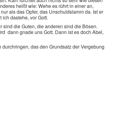
in. Kain fürchtet auch nichts so sehr wie diesen
nderes heißt wie: Wehe es rührt in einer an,
h nur als das Opfer, das Unschuldslamm da. Ist er
 ich dastehe, vor Gott.
 sind die Guten, die anderen sind die Bösen.
d  dann gnade uns Gott. Dann ist es doch Abel,
n durchringen, das den Grundsatz der Vergebung