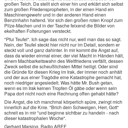
großen Teich. Da stellt sich einer hin und erklärt sich selbst
zum großen Friedenspropheten, in der einen Hand ein
Maschinengewehr und in der anderen Hand einen
Benzinhahn haltend. Vor sich den großen roten Knopf zum
Pilze-Machen und in der Tasche feixend die Bilder von
ekelhaften Folterungen versteckt.
"Pfui Teufel". Ich sage das nicht nur, weil man das so sagt.
Nein, der Teufel steckt hier nicht nur im Detail, sondern er
steckt voll und ganz dahinter. In mir kommt die Angst auf,
dass da wieder einmal einer, der viel Macht in Händen hält,
einem Machbarkeitswahn des Weltfriedens verfällt, dessen
Zweck selbst die scheußlichsten Mittel heiligt. Oder sind
die Gründe für diesen Krieg im Irak, der immer noch anhält
und der aus einer Tragödie eine Katastrophe gemacht hat,
noch niedriger angesiedelt. Was hätte Mr. Bush getan,
wenn es im Irak keinen Tropfen Öl gäbe oder wenn sein
Papa dort nicht noch eine Rechnung offen gehabt hätte?
Die Angst, die ich manchmal körperlich spüre, zwingt mich
innerlich auf die Knie. "Brich dein Schweigen, Herr, Gott"
schreit es in mir "und beginne sichtbar zu handeln - nach
dieser katastrophalen Woche".
Gerhard Marsing, Radio AREF