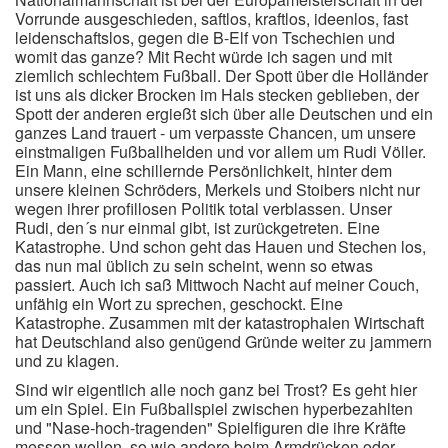
Vorrunde ausgeschieden, saftlos, kraftlos, ideenlos, fast
leidenschaftslos, gegen die B-Elf von Tschechien und
womit das ganze? Mit Recht würde ich sagen und mit
ziemlich schlechtem Fußball. Der Spott über die Holländer
ist uns als dicker Brocken im Hals stecken geblieben, der
Spott der anderen ergießt sich über alle Deutschen und ein
ganzes Land trauert - um verpasste Chancen, um unsere
einstmaligen Fußballhelden und vor allem um Rudi Völler.
Ein Mann, eine schillernde Persönlichkeit, hinter dem
unsere kleinen Schröders, Merkels und Stoibers nicht nur
wegen ihrer profillosen Politik total verblassen. Unser
Rudi, den´s nur einmal gibt, ist zurückgetreten. Eine
Katastrophe. Und schon geht das Hauen und Stechen los,
das nun mal üblich zu sein scheint, wenn so etwas
passiert. Auch ich saß Mittwoch Nacht auf meiner Couch,
unfähig ein Wort zu sprechen, geschockt. Eine
Katastrophe. Zusammen mit der katastrophalen Wirtschaft
hat Deutschland also genügend Gründe weiter zu jammern
und zu klagen.
Sind wir eigentlich alle noch ganz bei Trost? Es geht hier
um ein Spiel. Ein Fußballspiel zwischen hyperbezahlten
und "Nase-hoch-tragenden" Spielfiguren die ihre Kräfte
messen wollen, so wie andere beim Armdrücken oder