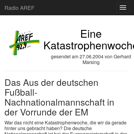
Radio AREF
Toggl
Eine
Katastrophenwoch
gesendet am
27.06.2004
von
Gerhard
Marsing
Das Aus der deutschen
Fußball-
Nachnationalmannschaft in
der Vorrunde der EM
War das nicht eine Katastrophenwoche, die wir da gerade
hinter uns gebracht haben? Die deutsche
Nationalmannschaft ist bei der Europameisterschaft in der