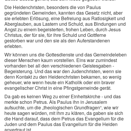
Die Heidenchristen, besonders die von Paulus
gegründeten Gemeinden, kannten das Gesetz nicht, aber
sie erlebten Erlösung, eine Befreiung aus Ratlosigkeit und
Aberglauben, aus Lastern und Schuld, aus Bindungen und
Angst zu einem begeisterten, frohen Leben, durch Jesus
Christus, der für sie, für ihre Schuld und Gottferne
gestorben war und den sie als den Auferstandenen
erlebten.
Wir können uns die Gottesdienste und das Gemeindeleben
dieser Menschen kaum vorstellen. Eins war zumindest
vorhanden bei all den verschiedenen Geistesgaben -
Begeisterung. Und das war den Judenchristen, wenn sie
denn Kontakt zu den Heidenchristen bekamen, so wenig
geheuer, wie wenn heute ein Katholik oder ein braver
evangelischer Christ in eine Pfingstgemeinde gerät.
Da gab es keinen Weg zu einer Einheitskirche - und das
merkte schon Petrus. Als Paulus ihn in Jerusalem
aufsuchte, um die „theologischen Grundfragen“, wie wir
heute sagen würden, mit ihm zu klären, da gaben sie sich
die Hand darauf, dass dem Petrus das Evangelium für die
Juden und dem Paulus das Evangelium für die Heiden
anvertraut ist.