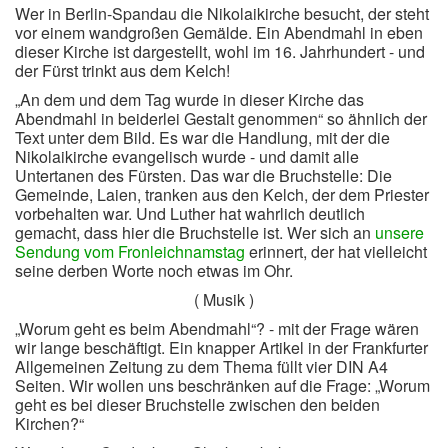
Wer in Berlin-Spandau die Nikolaikirche besucht, der steht
vor einem wandgroßen Gemälde. Ein Abendmahl in eben
dieser Kirche ist dargestellt, wohl im 16. Jahrhundert - und
der Fürst trinkt aus dem Kelch!
„An dem und dem Tag wurde in dieser Kirche das
Abendmahl in beiderlei Gestalt genommen“ so ähnlich der
Text unter dem Bild. Es war die Handlung, mit der die
Nikolaikirche evangelisch wurde - und damit alle
Untertanen des Fürsten. Das war die Bruchstelle: Die
Gemeinde, Laien, tranken aus den Kelch, der dem Priester
vorbehalten war. Und Luther hat wahrlich deutlich
gemacht, dass hier die Bruchstelle ist. Wer sich an
unsere
Sendung vom Fronleichnamstag
erinnert, der hat vielleicht
seine derben Worte noch etwas im Ohr.
( Musik )
„Worum geht es beim Abendmahl“? - mit der Frage wären
wir lange beschäftigt. Ein knapper Artikel in der Frankfurter
Allgemeinen Zeitung zu dem Thema füllt vier DIN A4
Seiten. Wir wollen uns beschränken auf die Frage: „Worum
geht es bei dieser Bruchstelle zwischen den beiden
Kirchen?“