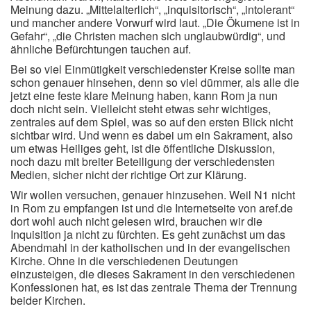
Meinung dazu. „Mittelalterlich“, „inquisitorisch“, „intolerant“
und mancher andere Vorwurf wird laut. „Die Ökumene ist in
Gefahr“, „die Christen machen sich unglaubwürdig“, und
ähnliche Befürchtungen tauchen auf.
Bei so viel Einmütigkeit verschiedenster Kreise sollte man
schon genauer hinsehen, denn so viel dümmer, als alle die
jetzt eine feste klare Meinung haben, kann Rom ja nun
doch nicht sein. Vielleicht steht etwas sehr wichtiges,
zentrales auf dem Spiel, was so auf den ersten Blick nicht
sichtbar wird. Und wenn es dabei um ein Sakrament, also
um etwas Heiliges geht, ist die öffentliche Diskussion,
noch dazu mit breiter Beteiligung der verschiedensten
Medien, sicher nicht der richtige Ort zur Klärung.
Wir wollen versuchen, genauer hinzusehen. Weil N1 nicht
in Rom zu empfangen ist und die Internetseite von aref.de
dort wohl auch nicht gelesen wird, brauchen wir die
Inquisition ja nicht zu fürchten. Es geht zunächst um das
Abendmahl in der katholischen und in der evangelischen
Kirche. Ohne in die verschiedenen Deutungen
einzusteigen, die dieses Sakrament in den verschiedenen
Konfessionen hat, es ist das zentrale Thema der Trennung
beider Kirchen.