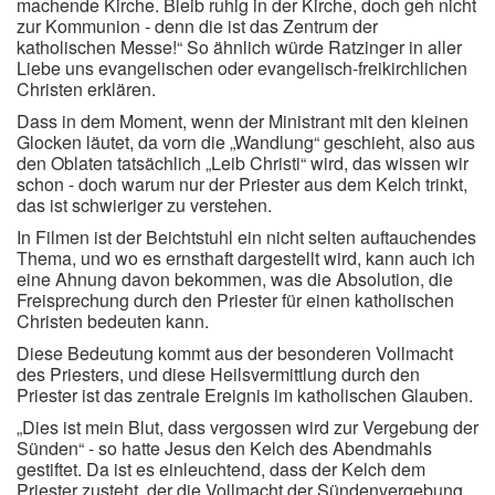
machende Kirche. Bleib ruhig in der Kirche, doch geh nicht
zur Kommunion - denn die ist das Zentrum der
katholischen Messe!“ So ähnlich würde Ratzinger in aller
Liebe uns evangelischen oder evangelisch-freikirchlichen
Christen erklären.
Dass in dem Moment, wenn der Ministrant mit den kleinen
Glocken läutet, da vorn die „Wandlung“ geschieht, also aus
den Oblaten tatsächlich „Leib Christi“ wird, das wissen wir
schon - doch warum nur der Priester aus dem Kelch trinkt,
das ist schwieriger zu verstehen.
In Filmen ist der Beichtstuhl ein nicht selten auftauchendes
Thema, und wo es ernsthaft dargestellt wird, kann auch ich
eine Ahnung davon bekommen, was die Absolution, die
Freisprechung durch den Priester für einen katholischen
Christen bedeuten kann.
Diese Bedeutung kommt aus der besonderen Vollmacht
des Priesters, und diese Heilsvermittlung durch den
Priester ist das zentrale Ereignis im katholischen Glauben.
„Dies ist mein Blut, dass vergossen wird zur Vergebung der
Sünden“ - so hatte Jesus den Kelch des Abendmahls
gestiftet. Da ist es einleuchtend, dass der Kelch dem
Priester zusteht, der die Vollmacht der Sündenvergebung