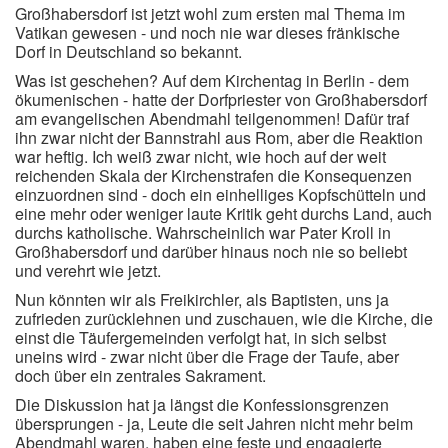
Großhabersdorf ist jetzt wohl zum ersten mal Thema im
Vatikan gewesen - und noch nie war dieses fränkische
Dorf in Deutschland so bekannt.
Was ist geschehen? Auf dem Kirchentag in Berlin - dem
ökumenischen - hatte der Dorfpriester von Großhabersdorf
am evangelischen Abendmahl teilgenommen! Dafür traf
ihn zwar nicht der Bannstrahl aus Rom, aber die Reaktion
war heftig. Ich weiß zwar nicht, wie hoch auf der weit
reichenden Skala der Kirchenstrafen die Konsequenzen
einzuordnen sind - doch ein einhelliges Kopfschütteln und
eine mehr oder weniger laute Kritik geht durchs Land, auch
durchs katholische. Wahrscheinlich war Pater Kroll in
Großhabersdorf und darüber hinaus noch nie so beliebt
und verehrt wie jetzt.
Nun könnten wir als Freikirchler, als Baptisten, uns ja
zufrieden zurücklehnen und zuschauen, wie die Kirche, die
einst die Täufergemeinden verfolgt hat, in sich selbst
uneins wird - zwar nicht über die Frage der Taufe, aber
doch über ein zentrales Sakrament.
Die Diskussion hat ja längst die Konfessionsgrenzen
übersprungen - ja, Leute die seit Jahren nicht mehr beim
Abendmahl waren, haben eine feste und engagierte