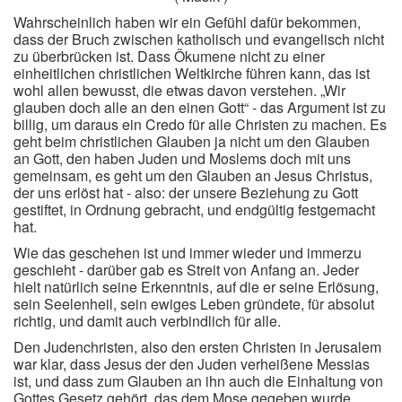
Wahrscheinlich haben wir ein Gefühl dafür bekommen,
dass der Bruch zwischen katholisch und evangelisch nicht
zu überbrücken ist. Dass Ökumene nicht zu einer
einheitlichen christlichen Weltkirche führen kann, das ist
wohl allen bewusst, die etwas davon verstehen. „Wir
glauben doch alle an den einen Gott“ - das Argument ist zu
billig, um daraus ein Credo für alle Christen zu machen. Es
geht beim christlichen Glauben ja nicht um den Glauben
an Gott, den haben Juden und Moslems doch mit uns
gemeinsam, es geht um den Glauben an Jesus Christus,
der uns erlöst hat - also: der unsere Beziehung zu Gott
gestiftet, in Ordnung gebracht, und endgültig festgemacht
hat.
Wie das geschehen ist und immer wieder und immerzu
geschieht - darüber gab es Streit von Anfang an. Jeder
hielt natürlich seine Erkenntnis, auf die er seine Erlösung,
sein Seelenheil, sein ewiges Leben gründete, für absolut
richtig, und damit auch verbindlich für alle.
Den Judenchristen, also den ersten Christen in Jerusalem
war klar, dass Jesus der den Juden verheißene Messias
ist, und dass zum Glauben an ihn auch die Einhaltung von
Gottes Gesetz gehört, das dem Mose gegeben wurde.