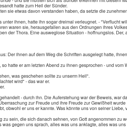
 Sünde - und sie mußten sich als Sünder erkennen mit diesem M
gesandt hatte zum Heil der Sünder.
nten sie etwas davon verstanden haben, da setzte die zunehme
 unter ihnen, hatte ihn sogar dreimal verleugnet. - "Verflucht wil
rloren waren sie, herausgefallen aus den Ordnungen ihres Volke
 der Thora. Eine ausweglose Situation - hoffnungslos. Der, auf
s: Der ihnen auf dem Weg die Schriften ausgelegt hatte, ihnen 
", so hatte er am letzten Abend zu ihnen gesprochen - und vom 
hehen, was geschehen sollte zu unserm Heil".
chtet wird" - das war er.
er.
 gehandelt - durch ihn. Die Auferstehung war der Beweis, war da
rraschung zur Freude und ihre Freude zur Gewißheit wurde - "Er 
liebt, obwohl er uns er kannte. Was könnte uns von seiner Liebe,
g zu sein, die sich danach sehnen, von Gott angenommen zu we
s was gegen uns sprach, alles was uns anklagte, alles was uns zurü