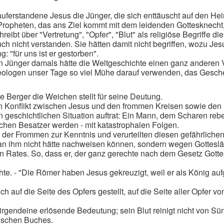
der auferstandene Jesus die Jünger, die sich enttäuscht auf d
r Propheten, das ans Ziel kommt mit dem leidenden Gottesknech
bt über "Vertretung", "Opfer", "Blut" als religiöse Begriffe di
ch nicht verstanden. Sie hätten damit nicht begriffen, wozu Je
: "für uns ist er gestorben".
n Jünger damals hätte die Weltgeschichte einen ganz anderen
ologen unser Tage so viel Mühe darauf verwenden, das Gesch
e Berger die Weichen stellt für seine Deutung.
onflikt zwischen Jesus und den frommen Kreisen sowie den rel
en geschichtlichen Situation auftrat: Ein Mann, dem Scharen rebel
chen Besatzer werden - mit katastrophalen Folgen.
er Frommen zur Kenntnis und verurteilten diesen gefährlichen
e man ihm nicht hätte nachweisen können, sondern wegen Gottesl
Rates. So, dass er, der ganz gerechte nach dem Gesetz Gottes
te. - "Die Römer haben Jesus gekreuzigt, weil er als König aufg
 auf die Seite des Opfers gestellt, auf die Seite aller Opfer vo
 irgendeine erlösende Bedeutung; sein Blut reinigt nicht von Sü
ogischen Buches.