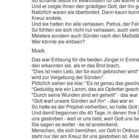
So schärfte Jesus ihr Bewußtsein für die wahre
Und er zeigte ihnen den gnädigen Gott, der ihn 
Natürlich waren sie überfordert. Denn kaum kon
Kreuz endete.
Und sie hatten ihn alle verlassen. Petrus, der Fels
So fühlten sie sich nicht nur verlassen, auch ve
Meisters sondern auch Sünder nach den Maßstäben
Wer könnte sie erlösen?
Musik
Das war Erlösung für die beiden Jünger in Emmau
den erkannten sie, als er das Brot brach.
"Dies ist mein Leib, der für euch gebrochen wird
wird zur Vergebung der Sünden".
Plötzlich sahen sie klar: "Es ist genau das gesc
"Geduldig wie ein Lamm, das als Opfertier geschla
"Durch seine Wunden sind wir geheilt" - das war 
"Gott warf unsere Sünden auf ihn" - das war er.
So hatte es der Prophet verheißen, so hatte Gott
Und damit begannen die 40 Tage, in denen ihre Übe
uns gestorben - weil er uns liebt, weil Gott uns 
Sie sagen es weiter - es ist ansteckend.
Menschen, die sich bemühen, vor Gott in Ordnun
steht nur der am Kreuz für uns gestorben ist. Alle