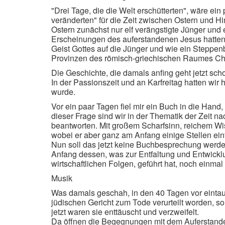
"Drei Tage, die die Welt erschütterten", wäre ein 
veränderten" für die Zeit zwischen Ostern und H
Ostern zunächst nur elf verängstigte Jünger und 
Erscheinungen des auferstandenen Jesus hatten
Geist Gottes auf die Jünger und wie ein Steppenb
Provinzen des römisch-griechischen Raumes Ch
Die Geschichte, die damals anfing geht jetzt sch
In der Passionszeit und an Karfreitag hatten wi
wurde.
Vor ein paar Tagen fiel mir ein Buch in die Han
dieser Frage sind wir in der Thematik der Zeit na
beantworten. Mit großem Scharfsinn, reichem Wis
wobei er aber ganz am Anfang einige Stellen ein
Nun soll das jetzt keine Buchbesprechung werden
Anfang dessen, was zur Entfaltung und Entwicklu
wirtschaftlichen Folgen, geführt hat, noch einm
Musik
Was damals geschah, in den 40 Tagen vor eintau
jüdischen Gericht zum Tode verurteilt worden, s
jetzt waren sie enttäuscht und verzweifelt.
Da öffnen die Begegnungen mit dem Auferstanden