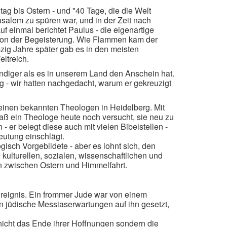
itag bis Ostern - und "40 Tage, die die Welt
usalem zu spüren war, und in der Zeit nach
f einmal berichtet Paulus - die eigenartige
von der Begeisterung. Wie Flammen kam der
bzig Jahre später gab es in den meisten
ltreich.
bendiger als es in unserem Land den Anschein hat.
g - wir hatten nachgedacht, warum er gekreuzigt
n einen bekannten Theologen in Heidelberg. Mit
o daß ein Theologe heute noch versucht, sie neu zu
er belegt diese auch mit vielen Bibelstellen -
eutung einschlägt.
isch Vorgebildete - aber es lohnt sich, den
kulturellen, sozialen, wissenschaftlichen und
en zwischen Ostern und Himmelfahrt.
Ereignis. Ein frommer Jude war von einem
en jüdische Messiaserwartungen auf ihn gesetzt,
nicht das Ende ihrer Hoffnungen sondern die