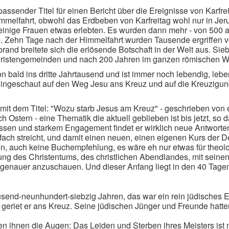
passender Titel für einen Bericht über die Ereignisse von Karfre
immelfahrt, obwohl das Erdbeben von Karfreitag wohl nur in Jer
einige Frauen etwas erlebten. Es wurden dann mehr - von 500 au
. Zehn Tage nach der Himmelfahrt wurden Tausende ergriffen 
rand breitete sich die erlösende Botschaft in der Welt aus. Sie
ristengemeinden und nach 200 Jahren im ganzen römischen We
on bald ins dritte Jahrtausend und ist immer noch lebendig, le
r hingeschaut auf den Weg Jesu ans Kreuz und auf die Kreuzigun
d, mit dem Titel: "Wozu starb Jesus am Kreuz" - geschrieben vo
ch Ostern - eine Thematik die aktuell geblieben ist bis jetzt, s
sen und starkem Engagement findet er wirklich neue Antworten - 
fach streicht, und damit einen neuen, einen eigenen Kurs der D
, auch keine Buchempfehlung, es wäre eh nur etwas für theolog
ng des Christentums, des christlichen Abendlandes, mit seinen 
al genauer anzuschauen. Und dieser Anfang liegt in den 40 Tag
send-neunhundert-siebzig Jahren, das war ein rein jüdisches 
o geriet er ans Kreuz. Seine jüdischen Jünger und Freunde hatt
 ihnen die Augen: Das Leiden und Sterben ihres Meisters ist 