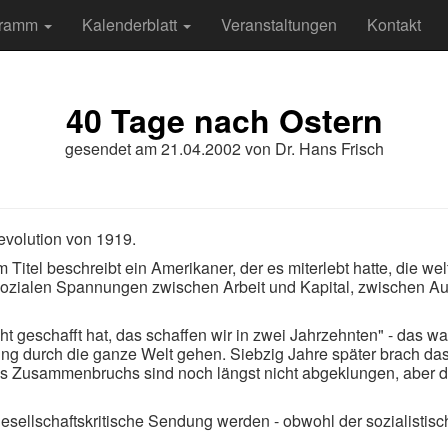
gramm
Kalenderblatt
Veranstaltungen
Kontakt
40 Tage nach Ostern
gesendet am
21.04.2002
von
Dr. Hans Frisch
revolution von 1919.
em Titel beschreibt ein Amerikaner, der es miterlebt hatte, die 
 sozialen Spannungen zwischen Arbeit und Kapital, zwischen 
 geschafft hat, das schaffen wir in zwei Jahrzehnten" - das war
rung durch die ganze Welt gehen. Siebzig Jahre später brach 
es Zusammenbruchs sind noch längst nicht abgeklungen, aber d
r gesellschaftskritische Sendung werden - obwohl der sozialist