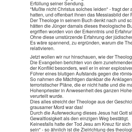
Erfüllung seiner Sendung.
"Mußte nicht Christus solches leiden" - fragt 
hatten, und offenbart ihnen das Messiasbild de
Der Theologe in seinem Buch denkt nach und schrei
hätten die Jünger damals dieses theologische Bu
ergriffen worden von der Erkenntnis und Erfahrung
Ohne diese umstürzende Erfahrung der jüdische
Es wäre spannend, zu ergründen, warum die The
relativieren.
Jetzt wollen wir nur hinschauen, wie der Theolog
Die Evangelien berichten von dem zunehmenden K
der Konflikt besonders, weil er in einer explosiv
Führer eines blutigen Aufstands gegen die römis
So nahmen die Mächtigen dankbar die Anklagen d
terroristischer Pläne, die er nicht hatte und di
Hohenpriester in Anwesenheit des ganzen Hohen 
verurteilt wurde.
Dies alles streicht der Theologe aus der Geschich
grausamer Mord war das!
Durch die Auferweckung dieses Jesus hat Gott sich
Gewaltlosigkeit als den einzigen Weg bestätigt.
Keinesfalls hatte der Tod Jesu am Kreuz für sich
sein" - so ähnlich ist die Zielrichtung des theol