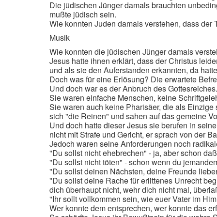
Die jüdischen Jünger damals brauchten unbedingt
mußte jüdisch sein.
Wie konnten Juden damals verstehen, dass der T
Musik
Wie konnten die jüdischen Jünger damals verste
Jesus hatte ihnen erklärt, dass der Christus leid
und als sie den Auferstanden erkannten, da hatte
Doch was für eine Erlösung? Die erwartete Befre
Und doch war es der Anbruch des Gottesreiches.
Sie waren einfache Menschen, keine Schriftgelehr
Sie waren auch keine Pharisäer, die als Einzige 
sich "die Reinen" und sahen auf das gemeine Vo
Und doch hatte dieser Jesus sie berufen in seine N
nicht mit Strafe und Gericht, er sprach von der B
Jedoch waren seine Anforderungen noch radikaler 
"Du sollst nicht ehebrechen" - ja, aber schon da
"Du sollst nicht töten" - schon wenn du jemandem 
"Du sollst deinen Nächsten, deine Freunde lieben" 
"Du sollst deine Rache für erlittenes Unrecht beg
dich überhaupt nicht, wehr dich nicht mal, überla
"Ihr sollt vollkommen sein, wie euer Vater im Hi
Wer konnte dem entsprechen, wer konnte das erf