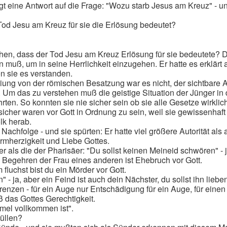
 eine Antwort auf die Frage: "Wozu starb Jesus am Kreuz" - und 
od Jesu am Kreuz für sie die Erlösung bedeutet?
hen, dass der Tod Jesu am Kreuz Erlösung für sie bedeutete? D
en muß, um in seine Herrlichkeit einzugehen. Er hatte es erklärt
n sie es verstanden.
iung von der römischen Besatzung war es nicht, der sichtbare A
 Um das zu verstehen muß die geistige Situation der Jünger in
ten. So konnten sie nie sicher sein ob sie alle Gesetze wirklic
sicher waren vor Gott in Ordnung zu sein, weil sie gewissenhaf
lk herab.
achfolge - und sie spürten: Er hatte viel größere Autorität als 
armherzigkeit und Liebe Gottes.
als die der Pharisäer: "Du sollst keinen Meineid schwören" - ja
ß Begehren der Frau eines anderen ist Ehebruch vor Gott.
fluchst bist du ein Mörder vor Gott.
- ja, aber ein Feind ist auch dein Nächster, du sollst ihn liebe
renzen - für ein Auge nur Entschädigung für ein Auge, für einen 
ß das Gottes Gerechtigkeit.
mmel vollkommen ist".
üllen?