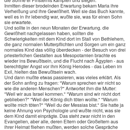
die Söhne er Finsternis kämpfen und siegen.
Inmitten dieser brodelnden Erwartung bekam Maria ihre
Verheißung und ihre Gewißheit. Weil sie das Buch kannte,
weil es in ihr lebendig war, wußte sie, was für einen Sohn
sie erwartete.
Und sollte in den neun Monaten der Erwartung. die
Gewißheit nachgelassen haben, sollten die
Schwierigkeiten mit dem Kind dort im Stall von Bethlehem,
die ganz normalen Mutterpflichten und Sorgen um ein ganz
normales Kind das völlig überdecken - der Besuch von drei
priesterlichen Gestalten aus Mesopotamien brachte es
wieder ins Bewußtsein, und die Flucht nach Ägypten - aus
berechtigter Angst vor ihm König Herodes - das Leben im
Exil, hielten das Bewußtsein wach.
Und dann mußte etwas passieren, was vieles erklärt. Als
der Sohn anfing zu fragen: "Warum sprechen wir nicht so
wie die anderen Menschen?" Antwortet ihm die Mutter:
"Weil wir aus Israel kommen." "Warum sind wir nicht dort
geblieben?" "Weil der König dich töten wollte." "Warum
wollte mich töten?" "Weil du der Messias bist." Sie hatte ja
keine Ahnung von Psychologie und wußte nicht, was sie
dem Kind damit einprägte. Das steht zwar nicht in den
Evangelien, aber alle, deren Eltern oder Großeltern aus
ihrer Heimat fliehen mußten, werden solche Gespräche