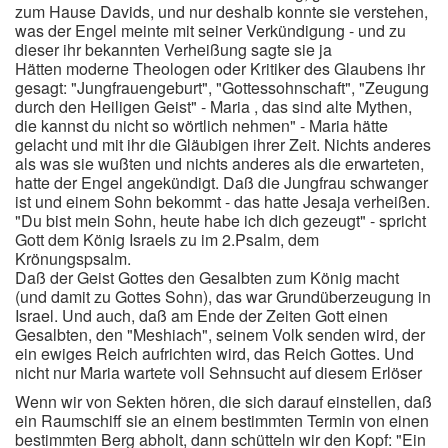
zum Hause Davids, und nur deshalb konnte sie verstehen,
was der Engel meinte mit seiner Verkündigung - und zu
dieser ihr bekannten Verheißung sagte sie ja
Hätten moderne Theologen oder Kritiker des Glaubens ihr
gesagt: "Jungfrauengeburt", "Gottessohnschaft", "Zeugung
durch den Heiligen Geist" - Maria , das sind alte Mythen,
die kannst du nicht so wörtlich nehmen" - Maria hätte
gelacht und mit ihr die Gläubigen ihrer Zeit. Nichts anderes
als was sie wußten und nichts anderes als die erwarteten,
hatte der Engel angekündigt. Daß die Jungfrau schwanger
ist und einem Sohn bekommt - das hatte Jesaja verheißen.
"Du bist mein Sohn, heute habe ich dich gezeugt" - spricht
Gott dem König Israels zu im 2.Psalm, dem
Krönungspsalm.
Daß der Geist Gottes den Gesalbten zum König macht
(und damit zu Gottes Sohn), das war Grundüberzeugung in
Israel. Und auch, daß am Ende der Zeiten Gott einen
Gesalbten, den "Meshiach", seinem Volk senden wird, der
ein ewiges Reich aufrichten wird, das Reich Gottes. Und
nicht nur Maria wartete voll Sehnsucht auf diesem Erlöser
Wenn wir von Sekten hören, die sich darauf einstellen, daß
ein Raumschiff sie an einem bestimmten Termin von einen
bestimmten Berg abholt, dann schütteln wir den Kopf: "Ein