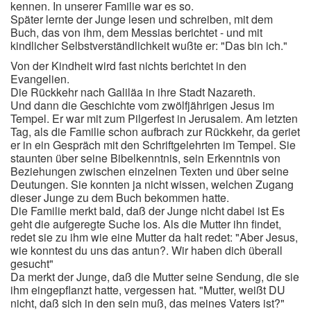
kennen. In unserer Familie war es so.
Später lernte der Junge lesen und schreiben, mit dem
Buch, das von ihm, dem Messias berichtet - und mit
kindlicher Selbstverständlichkeit wußte er: "Das bin ich."
Von der Kindheit wird fast nichts berichtet in den
Evangelien.
Die Rückkehr nach Galiläa in ihre Stadt Nazareth.
Und dann die Geschichte vom zwölfjährigen Jesus im
Tempel. Er war mit zum Pilgerfest in Jerusalem. Am letzten
Tag, als die Familie schon aufbrach zur Rückkehr, da geriet
er in ein Gespräch mit den Schriftgelehrten im Tempel. Sie
staunten über seine Bibelkenntnis, sein Erkenntnis von
Beziehungen zwischen einzelnen Texten und über seine
Deutungen. Sie konnten ja nicht wissen, welchen Zugang
dieser Junge zu dem Buch bekommen hatte.
Die Familie merkt bald, daß der Junge nicht dabei ist Es
geht die aufgeregte Suche los. Als die Mutter ihn findet,
redet sie zu ihm wie eine Mutter da halt redet: "Aber Jesus,
wie konntest du uns das antun?. Wir haben dich überall
gesucht"
Da merkt der Junge, daß die Mutter seine Sendung, die sie
ihm eingepflanzt hatte, vergessen hat. "Mutter, weißt DU
nicht, daß sich in den sein muß, das meines Vaters ist?"