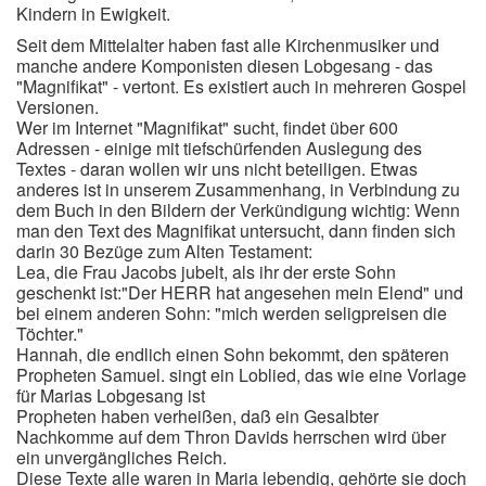
Kindern in Ewigkeit.
Seit dem Mittelalter haben fast alle Kirchenmusiker und
manche andere Komponisten diesen Lobgesang - das
"Magnifikat" - vertont. Es existiert auch in mehreren Gospel
Versionen.
Wer im Internet "Magnifikat" sucht, findet über 600
Adressen - einige mit tiefschürfenden Auslegung des
Textes - daran wollen wir uns nicht beteiligen. Etwas
anderes ist in unserem Zusammenhang, in Verbindung zu
dem Buch in den Bildern der Verkündigung wichtig: Wenn
man den Text des Magnifikat untersucht, dann finden sich
darin 30 Bezüge zum Alten Testament:
Lea, die Frau Jacobs jubelt, als ihr der erste Sohn
geschenkt ist:"Der HERR hat angesehen mein Elend" und
bei einem anderen Sohn: "mich werden seligpreisen die
Töchter."
Hannah, die endlich einen Sohn bekommt, den späteren
Propheten Samuel. singt ein Loblied, das wie eine Vorlage
für Marias Lobgesang ist
Propheten haben verheißen, daß ein Gesalbter
Nachkomme auf dem Thron Davids herrschen wird über
ein unvergängliches Reich.
Diese Texte alle waren in Maria lebendig, gehörte sie doch