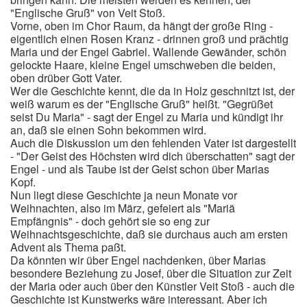
"Englische Gruß" von Veit Stoß.
Vorne, oben im Chor Raum, da hängt der große Ring -
eigentlich einen Rosen Kranz - drinnen groß und prächtig
Maria und der Engel Gabriel. Wallende Gewänder, schön
gelockte Haare, kleine Engel umschweben die beiden,
oben drüber Gott Vater.
Wer die Geschichte kennt, die da in Holz geschnitzt ist, der
weiß warum es der "Englische Gruß" heißt. "Gegrüßet
seist Du Maria" - sagt der Engel zu Maria und kündigt ihr
an, daß sie einen Sohn bekommen wird.
Auch die Diskussion um den fehlenden Vater ist dargestellt
- "Der Geist des Höchsten wird dich überschatten" sagt der
Engel - und als Taube ist der Geist schon über Marias
Kopf.
Nun liegt diese Geschichte ja neun Monate vor
Weihnachten, also im März, gefeiert als "Mariä
Empfängnis" - doch gehört sie so eng zur
Weihnachtsgeschichte, daß sie durchaus auch am ersten
Advent als Thema paßt.
Da könnten wir über Engel nachdenken, über Marias
besondere Beziehung zu Josef, über die Situation zur Zeit
der Maria oder auch über den Künstler Veit Stoß - auch die
Geschichte ist Kunstwerks wäre interessant. Aber ich