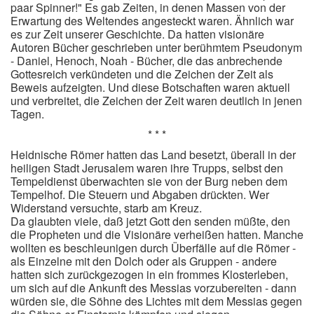
paar Spinner!" Es gab Zeiten, in denen Massen von der
Erwartung des Weltendes angesteckt waren. Ähnlich war
es zur Zeit unserer Geschichte. Da hatten visionäre
Autoren Bücher geschrieben unter berühmtem Pseudonym
- Daniel, Henoch, Noah - Bücher, die das anbrechende
Gottesreich verkündeten und die Zeichen der Zeit als
Beweis aufzeigten. Und diese Botschaften waren aktuell
und verbreitet, die Zeichen der Zeit waren deutlich in jenen
Tagen.
* * *
Heidnische Römer hatten das Land besetzt, überall in der
heiligen Stadt Jerusalem waren ihre Trupps, selbst den
Tempeldienst überwachten sie von der Burg neben dem
Tempelhof. Die Steuern und Abgaben drückten. Wer
Widerstand versuchte, starb am Kreuz.
Da glaubten viele, daß jetzt Gott den senden müßte, den
die Propheten und die Visionäre verheißen hatten. Manche
wollten es beschleunigen durch Überfälle auf die Römer -
als Einzelne mit den Dolch oder als Gruppen - andere
hatten sich zurückgezogen in ein frommes Klosterleben,
um sich auf die Ankunft des Messias vorzubereiten - dann
würden sie, die Söhne des Lichtes mit dem Messias gegen