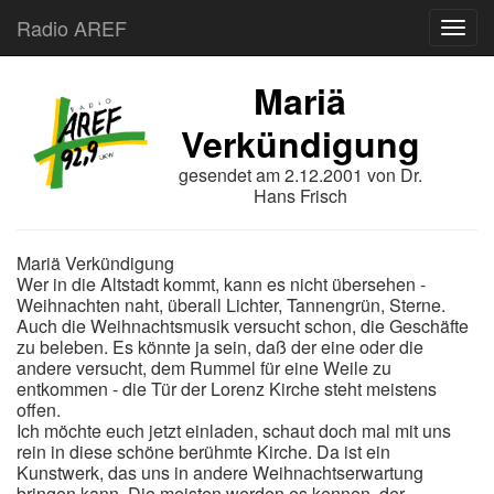
Radio AREF
Toggl
Mariä
Verkündigung
gesendet am
2.12.2001
von
Dr.
Hans Frisch
Mariä Verkündigung
Wer in die Altstadt kommt, kann es nicht übersehen -
Weihnachten naht, überall Lichter, Tannengrün, Sterne.
Auch die Weihnachtsmusik versucht schon, die Geschäfte
zu beleben. Es könnte ja sein, daß der eine oder die
andere versucht, dem Rummel für eine Weile zu
entkommen - die Tür der Lorenz Kirche steht meistens
offen.
Ich möchte euch jetzt einladen, schaut doch mal mit uns
rein in diese schöne berühmte Kirche. Da ist ein
Kunstwerk, das uns in andere Weihnachtserwartung
bringen kann. Die meisten werden es kennen, der