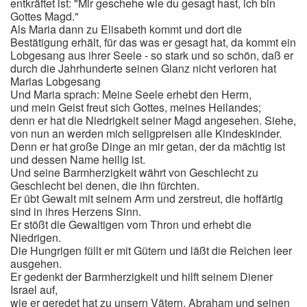
entkräftet ist: "Mir geschehe wie du gesagt hast, ich bin
Gottes Magd."
Als Maria dann zu Elisabeth kommt und dort die
Bestätigung erhält, für das was er gesagt hat, da kommt ein
Lobgesang aus ihrer Seele - so stark und so schön, daß er
durch die Jahrhunderte seinen Glanz nicht verloren hat
Marias Lobgesang
Und Maria sprach: Meine Seele erhebt den Herrn,
und mein Geist freut sich Gottes, meines Heilandes;
denn er hat die Niedrigkeit seiner Magd angesehen. Siehe,
von nun an werden mich seligpreisen alle Kindeskinder.
Denn er hat große Dinge an mir getan, der da mächtig ist
und dessen Name heilig ist.
Und seine Barmherzigkeit währt von Geschlecht zu
Geschlecht bei denen, die ihn fürchten.
Er übt Gewalt mit seinem Arm und zerstreut, die hoffärtig
sind in ihres Herzens Sinn.
Er stößt die Gewaltigen vom Thron und erhebt die
Niedrigen.
Die Hungrigen füllt er mit Gütern und läßt die Reichen leer
ausgehen.
Er gedenkt der Barmherzigkeit und hilft seinem Diener
Israel auf,
wie er geredet hat zu unsern Vätern, Abraham und seinen