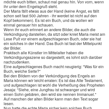
möchte euch bitten, schaut mal genau hin. Von vorn, wenn
ihr unter dem Engelsgruß steht.
Der Maria fällt etwas aus der Hand (keine Angst, es fällt
schon seit fast 500 Jahren - ihr werdet ist nicht auf den
Kopf bekommen). Es ist ein Buch, und da wollen wir
einmal genauer hin schauen.
Wenn ihr euch erinnert an andere Bilder, die auch die
Verkündigung darstellen, da sitzt oder kniet Maria meist am
Lese Pult vor einem aufgeschlagenen Buch, oder sie hat
ein solches in der Hand. Das Buch ist fast der Mittelpunkt
der Bilder.
Praktisch alle Künstler im Mittelalter haben die
Verkündigungsszene so dargestellt, es lohnt sich darüber
nachzudenken.
Eine aufgeschlagenes Buch macht neugierig: "Was für ein
Buch, welche Seite?"
Bei den Bildern von der Verkündigung des Engels an
Maria können wir leicht erraten: Es ist das Alte Testament,
und aufgeschlagen ist wohl die Verheißung des Propheten
Jesaja: "Siehe, eine Jungfrau ist schwanger und wird
einen Sohn gebären, den wird sie nennen Immanuel."
Auf manchen der alten Bilder kann man den Text sogar
lesen.
Nun hatte die echte Maria sicher kein solches Buch,