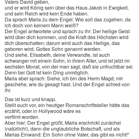
Vaters David geben,
und er wird König sein über das Haus Jakob in Ewigkeit,
und sein Reich wird kein Ende haben.
Da sprach Maria zu dem Engel: Wie soll das zugehen, da
ich doch von keinem Mann weiß?
Der Engel antwortete und sprach zu ihr: Der heilige Geist
wird über dich kommen, und die Kraft des Höchsten wird
dich überschatten; darum wird auch das Heilige, das
geboren wird, Gottes Sohn genannt werden.
Und siehe, Elisabeth, deine Verwandte, ist auch
schwanger mit einem Sohn, in ihrem Alter, und ist jetzt im
sechsten Monat, von der man sagt, daß sie unfruchtbar sei.
Denn bei Gott ist kein Ding unmöglich.
Maria aber sprach: Siehe, ich bin des Herrn Magd; mir
geschehe, wie du gesagt hast. Und der Engel schied von
ihr.
Das ist kurz und knapp.
Stellt euch vor, ein heutiger Romanschriftsteller hätte das
erzählt, oder in Hollywood wäre es
verfilmt worden.
Aber hier: Der Engel grüßt, Maria erschrickt zunächst
(natürlich!), dann die unglaubliche Botschaft, und als
Marias Einwand: Ein Sohn ohne Vater, das gibt es nicht!"