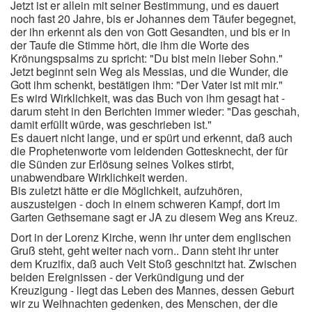
Jetzt ist er allein mit seiner Bestimmung, und es dauert
noch fast 20 Jahre, bis er Johannes dem Täufer begegnet,
der ihn erkennt als den von Gott Gesandten, und bis er in
der Taufe die Stimme hört, die ihm die Worte des
Krönungspsalms zu spricht: "Du bist mein lieber Sohn."
Jetzt beginnt sein Weg als Messias, und die Wunder, die
Gott ihm schenkt, bestätigen ihm: "Der Vater ist mit mir."
Es wird Wirklichkeit, was das Buch von ihm gesagt hat -
darum steht in den Berichten immer wieder: "Das geschah,
damit erfüllt würde, was geschrieben ist."
Es dauert nicht lange, und er spürt und erkennt, daß auch
die Prophetenworte vom leidenden Gottesknecht, der für
die Sünden zur Erlösung seines Volkes stirbt,
unabwendbare Wirklichkeit werden.
Bis zuletzt hätte er die Möglichkeit, aufzuhören,
auszusteigen - doch in einem schweren Kampf, dort im
Garten Gethsemane sagt er JA zu diesem Weg ans Kreuz.
Dort in der Lorenz Kirche, wenn ihr unter dem englischen
Gruß steht, geht weiter nach vorn.. Dann steht ihr unter
dem Kruzifix, daß auch Veit Stoß geschnitzt hat. Zwischen
beiden Ereignissen - der Verkündigung und der
Kreuzigung - liegt das Leben des Mannes, dessen Geburt
wir zu Weihnachten gedenken, des Menschen, der die