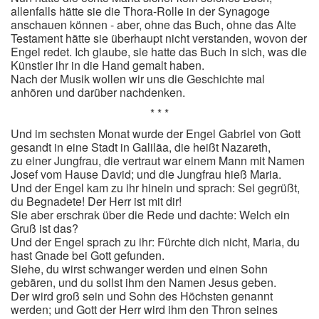
allenfalls hätte sie die Thora-Rolle in der Synagoge
anschauen können - aber, ohne das Buch, ohne das Alte
Testament hätte sie überhaupt nicht verstanden, wovon der
Engel redet. Ich glaube, sie hatte das Buch in sich, was die
Künstler ihr in die Hand gemalt haben.
Nach der Musik wollen wir uns die Geschichte mal
anhören und darüber nachdenken.
* * *
Und im sechsten Monat wurde der Engel Gabriel von Gott
gesandt in eine Stadt in Galiläa, die heißt Nazareth,
zu einer Jungfrau, die vertraut war einem Mann mit Namen
Josef vom Hause David; und die Jungfrau hieß Maria.
Und der Engel kam zu ihr hinein und sprach: Sei gegrüßt,
du Begnadete! Der Herr ist mit dir!
Sie aber erschrak über die Rede und dachte: Welch ein
Gruß ist das?
Und der Engel sprach zu ihr: Fürchte dich nicht, Maria, du
hast Gnade bei Gott gefunden.
Siehe, du wirst schwanger werden und einen Sohn
gebären, und du sollst ihm den Namen Jesus geben.
Der wird groß sein und Sohn des Höchsten genannt
werden; und Gott der Herr wird ihm den Thron seines