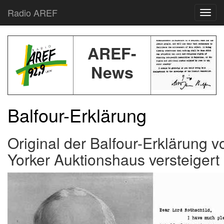
Radio AREF
Toggl
AREF-
News
Balfour-Erklärung
Original der Balfour-Erklärung 
Yorker Auktionshaus versteigert