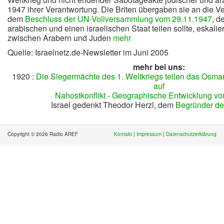
1947 ihrer Verantwortung. Die Briten übergaben sie an die Ve
dem
Beschluss der UN-Vollversammlung vom 29.11.1947
, d
arabischen und einen israelischen Staat teilen sollte, eskali
zwischen Arabern und Juden
mehr
Quelle: Israelnetz.de-Newsletter im Juni 2005
mehr bei uns:
1920 :
Die Siegermächte des 1. Weltkriegs teilen das Osma
auf
Nahostkonflikt - Geographische Entwicklung vo
Israel gedenkt Theodor Herzl, dem
Begründer de
Copyright © 2026 Radio AREF
Kontakt
|
Impressum
|
Datenschutzerklärung