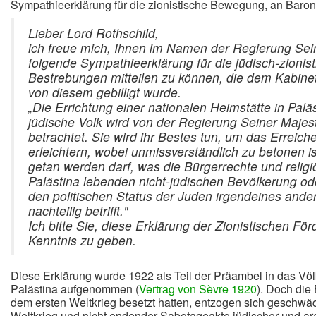
Sympathieerklärung für die zionistische Bewegung, an Baron 
Lieber Lord Rothschild,
ich freue mich, Ihnen im Namen der Regierung Sein
folgende Sympathieerklärung für die jüdisch-zionis
Bestrebungen mitteilen zu können, die dem Kabinet
von diesem gebilligt wurde.
„Die Errichtung einer nationalen Heimstätte in Paläs
jüdische Volk wird von der Regierung Seiner Majes
betrachtet. Sie wird ihr Bestes tun, um das Erreich
erleichtern, wobei unmissverständlich zu betonen is
getan werden darf, was die Bürgerrechte und religi
Palästina lebenden nicht-jüdischen Bevölkerung od
den politischen Status der Juden irgendeines and
nachteilig betrifft."
Ich bitte Sie, diese Erklärung der Zionistischen För
Kenntnis zu geben.
Diese Erklärung wurde 1922 als Teil der Präambel in das Vö
Palästina aufgenommen (
Vertrag von Sèvre 1920
). Doch die 
dem ersten Weltkrieg besetzt hatten, entzogen sich geschwäc
Weltkrieg und nicht endender Sabotageakte jüdischer und ar